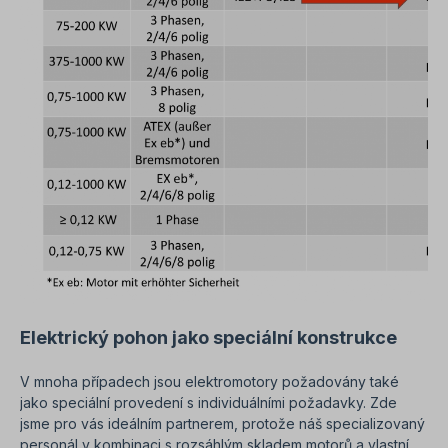
Elektrický pohon jako speciální konstrukce
V mnoha případech jsou elektromotory požadovány také
jako speciální provedení s individuálními požadavky. Zde
jsme pro vás ideálním partnerem, protože náš specializovaný
personál v kombinaci s rozsáhlým skladem motorů a vlastní