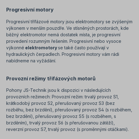
Progresivní motory
Progresivní třífázové motory jsou elektromotory se zvýšeným
výkonem v menším pouzdře. Ve stísněných prostorách, kde
běžný elektromotor nemá dostatek místa, je progresivní
provedení rozumným řešením. Progresivní nebo vysoce
výkonné
elektromotory
se také často používají v
hydraulických čerpadlech. Progresivní motory vám rádi
nabídneme na vyžádání.
Provozní režimy třífázových motorů
Pohony JS-Technik jsou k dispozici v následujících
provozních režimech: Provozní režim: trvalý provoz S1,
krátkodobý provoz S2, přerušovaný provoz S3 (bez
rozběhu, bez brzdění), přerušovaný provoz S4 (s rozběhem,
bez brzdění), přerušovaný provoz S5 (s rozběhem, s
brzděním), trvalý provoz S6 (s přerušovanou zátěží),
reverzní provoz S7, trvalý provoz (s proměnnými otáčkami).