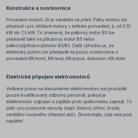
Konstrukce a svorkovnice
Provedení motorů JS je variabilní na přání. Patky motoru lze
přestavit i pro střídavé motory v lehkém provedení, tj. od 0,12
kW do 7,5 kW. To znamená, že patkový motor B3 lze
přestavět také na přírubový motor B5 nebo
patkový/přírubový/motor B3/B5. Další výhodou je, že
elektrický pohon lze přestavět na pozici svorkovnice v
provedení KK-horní, KK-levá, KK-pravá, dokonce i KK-dolní.
Elektrické připojení elektromotorů
Veškeré práce na stacionárním elektromotoru smí provádět
pouze kvalifikovaný odborný personál, pokud je
elektromotor odpojen a zajištěn proti opětovnému zapnutí. To
platí i pro pomocné obvody (např. klidový ohřev, brzda,
ventilátor nuceného chlazení atd.). Zkontrolujte, zda není pod
napětím!
sEO=Nová úprava tříd účinnosti asynchronních motorů -