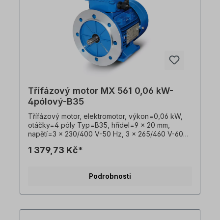
Třífázový motor MX 561 0,06 kW-
4pólový-B35
Třífázový motor, elektromotor, výkon=0,06 kW,
otáčky=4 póly Typ=B35, hřídel=9 x 20 mm,
napětí=3 x 230/400 V-50 Hz, 3 x 265/460 V-60
Hz (±5 % podle VDE 0530), Frekvence=50/60
1 379,73 Kč*
Hz, třída účinnosti=IE1, barva=RAL 5010 (hořcově
modrá), Stupeň krytí=IP55, teplotní čidlo=3 x PTC
termistory, hmotnost=3,2 kg, poloha
Podrobnosti
svorkovnice=nahoře (otočná), Kabelové
vývodky=1 x M16, 1 x M16, Kryt=hliníkový tlakový
odlitek, Třída izolace=F (155 °C), Kuličková
ložiska=SKF, C&U nebo ekvivalentní,
chlazení=axiální ventilátor (plast), nožičky