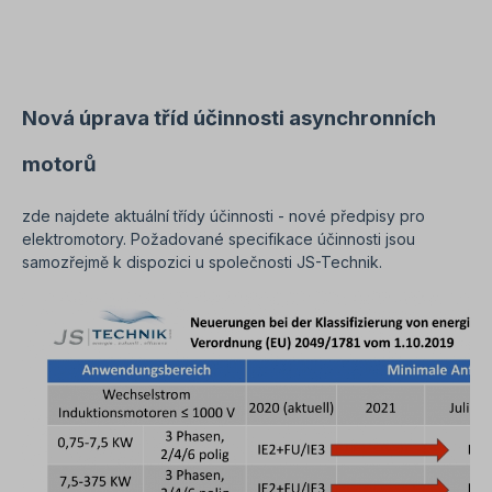
na elektrickém pohonu provádět pouze
kvalifikovaný personál Kvalifikovaný personál. V
případě úprav nebo speciálních provedení nám
zašlete poptávku. Užitečné rady týkající se
elektromotorů naleznete v sekci Často kladené
otázky. Všechny fotografie výrobků jsou
Nová úprava tříd účinnosti asynchronních
nezávazné příklady!Technické změny vyhrazeny.
motorů
zde najdete aktuální třídy účinnosti - nové předpisy pro
elektromotory. Požadované specifikace účinnosti jsou
samozřejmě k dispozici u společnosti JS-Technik.