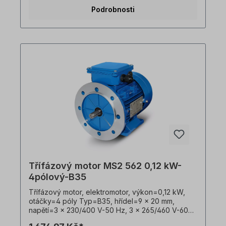
krytí=IP55, teplotní čidlo=3 x PTC termistory,
Podrobnosti
hmotnost=4 kg, umístění svorkovnice=nahoře
(otočná), Kabelové vývodky=2 x M16,
kryt=hliníkový tlakový odlitek, třída izolace=F (155
°C), Kuličková ložiska=SKF, C&U nebo ekvivalent,
chlazení=axiální ventilátor (plast), nožičky
motoru=lze našroubovat nebo odšroubovat.
Elektromotor je vhodný pro použití s frekvenčními
měniči a pro oba směry otáčení. V souladu s VDE
0105 a IEC 364 smí veškeré práce na elektrickém
pohonu provádět pouze kvalifikovaný personál
Kvalifikovaný personál. V případě úprav nebo
speciálních provedení nám zašlete poptávku.
Užitečné rady týkající se elektromotorů naleznete
v sekci Často kladené otázky. Všechny fotografie
výrobků jsou nezávazné příklady!Technické
změny vyhrazeny.
Třífázový motor MS2 562 0,12 kW-
4pólový-B35
Třífázový motor, elektromotor, výkon=0,12 kW,
otáčky=4 póly Typ=B35, hřídel=9 x 20 mm,
napětí=3 x 230/400 V-50 Hz, 3 x 265/460 V-60
Hz (±5 % podle VDE 0530), Frekvence=50/60