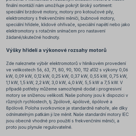
finální montáží nám umožňuje pokrýt široký sortiment:
speciální brzdové motory, motory pro kotoučové pily,
elektromotory s frekvenčními měniči, bubnové motory,
speciální hřídele, klidové ohřívače, speciální napětí nebo jako
elektromotory s rotačním snímačem pro nastavení
žádané/skutečné hodnoty.
Výšky hřídelí a výkonové rozsahy motorů
Zde naleznete výběr elektromotorů v hliníkovém provedení
ve velikostech 56, 63, 71, 80, 90, 100, 112 a132 s výkony 0,06
kW, 0,09 kW, 0,12 kW, 0,25 kW, 0,37 kW, 0,55 kW, 0,75 kW,
1,1 kW, 1,5 kW, 2,2 kW, 3,0 kW, 4,0 kW, 5,5 kW a 7,5 kW. V
případě potřeby můžeme samozřejmě dodat i progresivní
motory se sníženou velikostí. Naše pohony jsou k dispozici v
různých rychlostech, tj. 2pólové, 4pólové, 6pólové a
8pólové. Poloha svorkovnice je standardně nahoře, ale díky
odnímatelným patkám ji lze měnit. Naše standardní motory IEC
jsou obecně vhodné pro použití s frekvenčními měniči, a
proto jsou plynule regulovatelné.