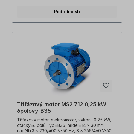
Barva=RAL 5010 (hořcově modrá), Stupeň
krytí=IP55, teplotní čidlo=3 x PTC termistory,
Podrobnosti
hmotnost=5,8 kg, umístění svorkovnice=nahoře
(otočná), Kabelové vývodky=1 x M20, 1 x M16,
kryt=hliníkový tlakový odlitek, třída izolace=F (155
°C), Kuličková ložiska=SKF, C&U nebo ekvivalent,
chlazení=axiální ventilátor (plast), nožičky
motoru=lze našroubovat nebo odšroubovat.
Elektromotor je vhodný pro použití s frekvenčními
měniči a pro oba směry otáčení. V souladu s VDE
0105 a IEC 364 smí veškeré práce na elektrickém
pohonu provádět pouze kvalifikovaný personál
Kvalifikovaný personál. V případě úprav nebo
speciálních provedení nám zašlete poptávku.
Užitečné rady týkající se elektromotorů naleznete
v sekci Často kladené otázky. Všechny fotografie
výrobků jsou nezávazné příklady!Technické
změny vyhrazeny.
Třífázový motor MS2 712 0,25 kW-
6pólový-B35
Třífázový motor, elektromotor, výkon=0,25 kW,
otáčky=6 pólů Typ=B35, hřídel=14 x 30 mm,
napětí=3 x 230/400 V-50 Hz, 3 x 265/460 V-60