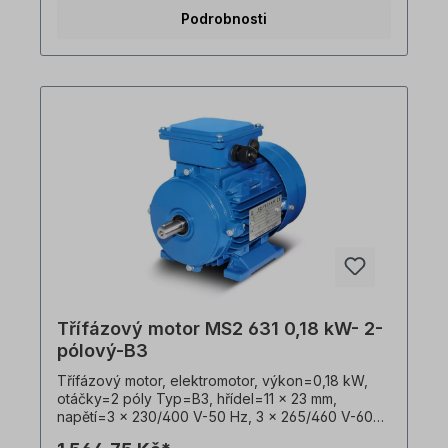
krytí=IP55, teplotní čidlo=3 x PTC termistory,
Podrobnosti
hmotnost=4,2 kg, poloha svorkovnice=nahoře
(otočná), Kabelové vývodky=1 x M16, 1 x M16,
Kryt=hliníkový tlakový odlitek, Třída izolace=F
(155 °C), Kuličková ložiska=SKF, C&U nebo
ekvivalentní, chlazení=axiální ventilátor (plast),
nožičky motoru=lze našroubovat nebo
odšroubovat. Elektromotor je vhodný pro použití s
frekvenčními měniči a pro oba směry otáčení. V
souladu s VDE 0105 a IEC 364 smí veškeré práce
na elektrickém pohonu provádět pouze
kvalifikovaný personál Kvalifikovaný personál. V
případě úprav nebo speciálních provedení nám
zašlete poptávku. Užitečné rady týkající se
elektromotorů naleznete v sekci Často kladené
otázky. Všechny fotografie výrobků jsou
nezávazné příklady!Technické změny vyhrazeny.
Třífázový motor MS2 631 0,18 kW- 2-
pólový-B3
Třífázový motor, elektromotor, výkon=0,18 kW,
otáčky=2 póly Typ=B3, hřídel=11 x 23 mm,
napětí=3 x 230/400 V-50 Hz, 3 x 265/460 V-60
Hz (±5 % podle VDE 0530), Frekvence=50/60