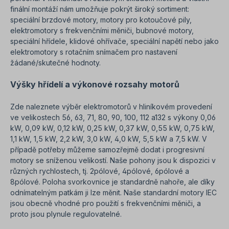
finální montáží nám umožňuje pokrýt široký sortiment:
speciální brzdové motory, motory pro kotoučové pily,
elektromotory s frekvenčními měniči, bubnové motory,
speciální hřídele, klidové ohřívače, speciální napětí nebo jako
elektromotory s rotačním snímačem pro nastavení
žádané/skutečné hodnoty.
Výšky hřídelí a výkonové rozsahy motorů
Zde naleznete výběr elektromotorů v hliníkovém provedení
ve velikostech 56, 63, 71, 80, 90, 100, 112 a132 s výkony 0,06
kW, 0,09 kW, 0,12 kW, 0,25 kW, 0,37 kW, 0,55 kW, 0,75 kW,
1,1 kW, 1,5 kW, 2,2 kW, 3,0 kW, 4,0 kW, 5,5 kW a 7,5 kW. V
případě potřeby můžeme samozřejmě dodat i progresivní
motory se sníženou velikostí. Naše pohony jsou k dispozici v
různých rychlostech, tj. 2pólové, 4pólové, 6pólové a
8pólové. Poloha svorkovnice je standardně nahoře, ale díky
odnímatelným patkám ji lze měnit. Naše standardní motory IEC
jsou obecně vhodné pro použití s frekvenčními měniči, a
proto jsou plynule regulovatelné.