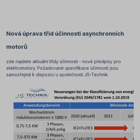
na elektrickém pohonu provádět pouze
kvalifikovaný personál Kvalifikovaný personál. V
případě úprav nebo speciálních provedení nám
zašlete poptávku. Užitečné rady týkající se
elektromotorů naleznete v sekci Často kladené
otázky. Všechny fotografie výrobků jsou
Nová úprava tříd účinnosti asynchronních
nezávazné příklady!Technické změny vyhrazeny.
motorů
zde najdete aktuální třídy účinnosti - nové předpisy pro
elektromotory. Požadované specifikace účinnosti jsou
samozřejmě k dispozici u společnosti JS-Technik.