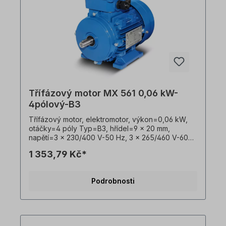
Třífázový motor MX 561 0,06 kW-
4pólový-B3
Třífázový motor, elektromotor, výkon=0,06 kW,
otáčky=4 póly Typ=B3, hřídel=9 x 20 mm,
napětí=3 x 230/400 V-50 Hz, 3 x 265/460 V-60
Hz (± 5 % podle VDE 0530), Frekvence=50/60
1 353,79 Kč*
Hz, třída účinnosti=IE1, barva=RAL 5010 (hořcově
modrá), Stupeň krytí=IP55, teplotní čidlo=3 x PTC
termistory, hmotnost=3,2 kg, poloha
Podrobnosti
svorkovnice=nahoře (otočná), Kabelové
vývodky=1 x M16, 1 x M16, Kryt=hliníkový tlakový
odlitek, Třída izolace=F (155 °C), Kuličková
ložiska=SKF, C&U nebo ekvivalentní,
chlazení=axiální ventilátor (plast), nožičky