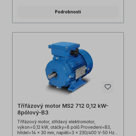
Barva=RAL 5010 (hořcově modrá), Stupeň
krytí=IP55, teplotní čidlo=3 x PTC termistory,
Podrobnosti
hmotnost=6 kg, umístění svorkovnice=nahoře
(otočná), Kabelové vývodky=1 x M20, 1 x M16,
kryt=hliníkový tlakový odlitek, třída izolace=F (155
°C), Kuličková ložiska=SKF, C&U nebo ekvivalent,
chlazení=axiální ventilátor (plast), nožičky
motoru=lze našroubovat nebo odšroubovat.
Elektromotor je vhodný pro použití s frekvenčními
měniči a pro oba směry otáčení. V souladu s VDE
0105 a IEC 364 smí veškeré práce na elektrickém
pohonu provádět pouze kvalifikovaný personál
Kvalifikovaný personál. V případě úprav nebo
speciálních provedení nám zašlete poptávku.
Užitečné rady týkající se elektromotorů naleznete
v sekci Často kladené otázky. Všechny fotografie
výrobků jsou nezávazné příklady!Technické
změny vyhrazeny.
Třífázový motor MS2 712 0,12 kW-
8pólový-B3
Třífázový motor, střídavý elektromotor,
výkon=0,12 kW, otáčky=8 pólů Provedení=B3,
hřídel=14 x 30 mm, napětí=3 x 230/400 V-50 Hz, 3