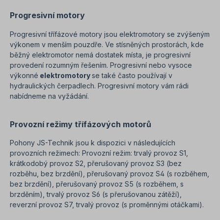
Progresivní motory
Progresivní třífázové motory jsou elektromotory se zvýšeným
výkonem v menším pouzdře. Ve stísněných prostorách, kde
běžný elektromotor nemá dostatek místa, je progresivní
provedení rozumným řešením. Progresivní nebo vysoce
výkonné
elektromotory
se také často používají v
hydraulických čerpadlech. Progresivní motory vám rádi
nabídneme na vyžádání.
Provozní režimy třífázových motorů
Pohony JS-Technik jsou k dispozici v následujících
provozních režimech: Provozní režim: trvalý provoz S1,
krátkodobý provoz S2, přerušovaný provoz S3 (bez
rozběhu, bez brzdění), přerušovaný provoz S4 (s rozběhem,
bez brzdění), přerušovaný provoz S5 (s rozběhem, s
brzděním), trvalý provoz S6 (s přerušovanou zátěží),
reverzní provoz S7, trvalý provoz (s proměnnými otáčkami).