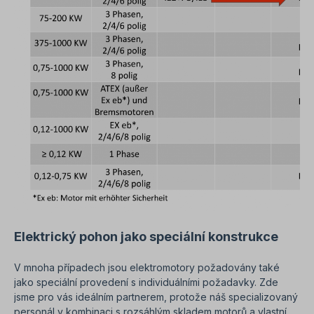
Elektrický pohon jako speciální konstrukce
V mnoha případech jsou elektromotory požadovány také
jako speciální provedení s individuálními požadavky. Zde
jsme pro vás ideálním partnerem, protože náš specializovaný
personál v kombinaci s rozsáhlým skladem motorů a vlastní