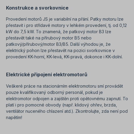
Konstrukce a svorkovnice
Provedení motorů JS je variabilní na přání. Patky motoru lze
přestavit i pro střídavé motory v lehkém provedení, tj. od 0,12
kW do 7,5 kW. To znamená, že patkový motor B3 lze
přestavět také na přírubový motor B5 nebo
patkový/přírubový/motor B3/B5. Další výhodou je, že
elektrický pohon lze přestavět na pozici svorkovnice v
provedení KK-horní, KK-levá, KK-pravá, dokonce i KK-dolní.
Elektrické připojení elektromotorů
Veškeré práce na stacionárním elektromotoru smí provádět
pouze kvalifikovaný odborný personál, pokud je
elektromotor odpojen a zajištěn proti opětovnému zapnutí. To
platí i pro pomocné obvody (např. klidový ohřev, brzda,
ventilátor nuceného chlazení atd.). Zkontrolujte, zda není pod
napětím!
sEO=Nová úprava tříd účinnosti asynchronních motorů -