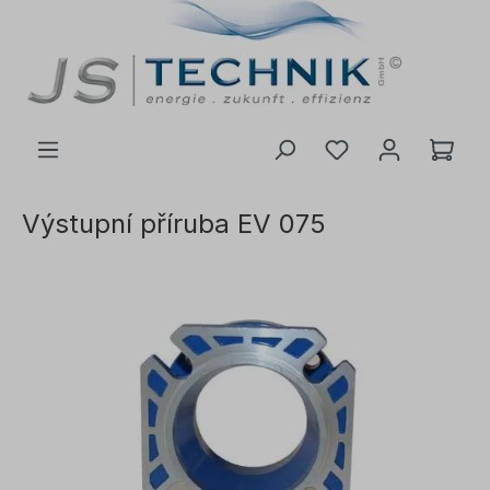
 na hlavní obsah
Výstupní příruba EV 075