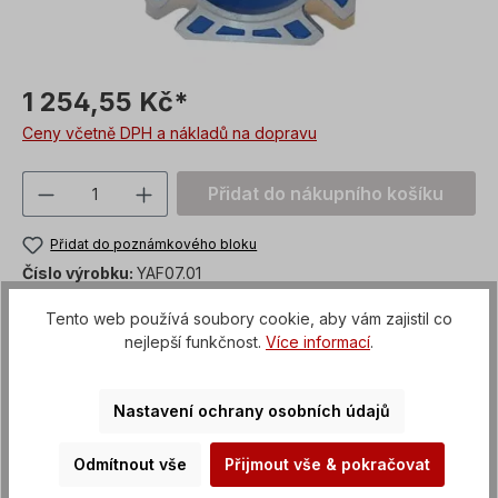
1 254,55 Kč*
Ceny včetně DPH a nákladů na dopravu
Množství produktu: Zadejte požadovanou
Přidat do nákupního košíku
Přidat do poznámkového bloku
Číslo výrobku:
YAF07.01
custom_versand
Článek + obal
Tento web používá soubory cookie, aby vám zajistil co
nejlepší funkčnost.
Více informací
.
Platební metody
Nastavení ochrany osobních údajů
Odmítnout vše
Přijmout vše & pokračovat