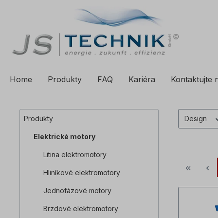
a vyhledávání
Přeskočit na hlavní navigaci
Home
Produkty
FAQ
Kariéra
Kontaktujte 
Produkty
Design
Elektrické motory
Litina elektromotory
Hliníkové elektromotory
Jednofázové motory
Brzdové elektromotory