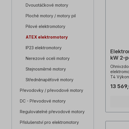
Dvouotáčkové motory
Ploché motory / motory pil
Pilové elektromotory
ATEX elektromotory
IP23 elektromotory
Elektr
kW 2-p
Nerezové oceli motory
Ohnivzdo
Stejnosměrné motory
elektromo
T4 Výkon
Středněnapěťové motory
ot/min, n
13 569
hmotnost
Převodovky / převodové motory
Barva=RA
stupeň kry
DC - Převodové motory
PTC termi
100% ED, 
Regulovatelné převodové motory
kryt=šedá 
°C), Kuli
Příslušenství pro elektromotory
ekvivalent
patky mot