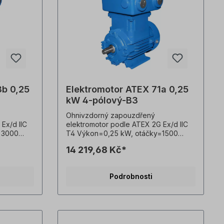
3b 0,25
Elektromotor ATEX 71a 0,25
kW 4-pólový-B3
Ohnivzdorný zapouzdřený
Ex/d IIC
elektromotor podle ATEX 2G Ex/d IIC
=3000
T4 Výkon=0,25 kW, otáčky=1500
,
ot/min, napětí=3 x 230/400 V,
14 219,68 Kč*
=50 Hz,
hmotnost=15 kg, frekvence=50 Hz,
odrá),
Barva=RAL 5010 (hořcově modrá),
idlo=3 x
stupeň krytí=IP55, teplotní čidlo=3 x
Podrobnosti
žim=S1-
PTC termistory, Provozní režim=S1-
100% ED, třída účinnosti=IE3,
e=F (155
kryt=šedá litina, třída izolace=F (155
 nebo
°C), Kuličková ložiska=SKF nebo
entilátor,
ekvivalent, chlazení=axiální ventilátor,
pokud jsou
patky motoru=trvale zalité (pokud jsou