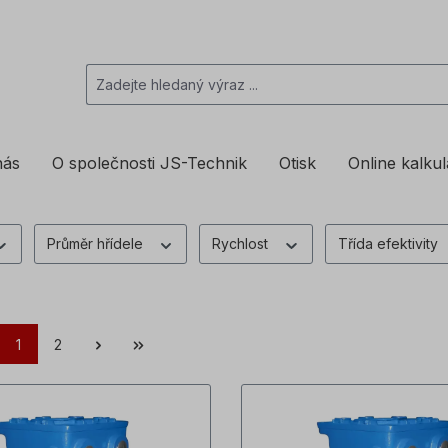
nás
O společnosti JS-Technik
Otisk
Online kalku
Průměr hřídele
Rychlost
Třída efektivity
1
2