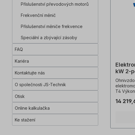
Příslušenství převodových motorů
přítomny)
vhodný pr
Frekvenční měnič
měniči. V
364 smí v
Příslušenství měniče frekvence
pohonu p
personál 
Speciální a zbývající zásoby
případě ú
provedení
příplatek
FAQ
s přírubo
výrobků j
Kariéra
Elektr
Technick
informace
kW 2-p
Kontaktujte nás
vyrobena 
Ohnivzdo
ani zruše
O společnosti JS-Technik
elektromo
možné!Vš
T4 Výkon
jsou pouze
Otisk
ot/min, n
specifika
14 219
hmotnost
Barva=RA
Online kalkulačka
stupeň kry
PTC termi
Ke stažení
100% ED, 
kryt=šedá 
°C), Kuličková ložiska=SKF nebo