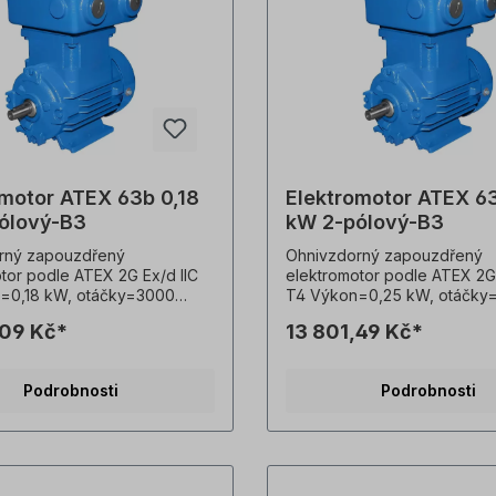
omotor ATEX 63b 0,18
Elektromotor ATEX 6
ólový-B3
kW 2-pólový-B3
rný zapouzdřený
Ohnivzdorný zapouzdřený
tor podle ATEX 2G Ex/d IIC
elektromotor podle ATEX 2G 
=0,18 kW, otáčky=3000
T4 Výkon=0,25 kW, otáčky
apětí=3 x 230/400 V,
ot/min, napětí=3 x 230/400 V
,09 Kč*
13 801,49 Kč*
=11 kg, frekvence=50 Hz,
hmotnost=12 kg, frekvence
L 5010 (hořcově modrá),
Barva=RAL 5010 (hořcově m
tí=IP55, teplotní čidlo=3 x
stupeň krytí=IP55, teplotní č
Podrobnosti
Podrobnosti
story, Provozní režim=S1-
PTC termistory, Provozní re
třída účinnosti=IE3,
100% ED, třída účinnosti=IE3,
litina, třída izolace=F (155
kryt=šedá litina, třída izolac
čková ložiska=SKF nebo
°C), Kuličková ložiska=SKF
, chlazení=axiální ventilátor,
ekvivalent, chlazení=axiální v
oru=trvale zalité (pokud jsou
patky motoru=trvale zalité (