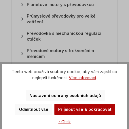
Planetové motory s převodovkou
Průmyslové převodovky pro velké
zatížení
Převodovka s mechanickou regulací
otáček
Převodové motory s frekvenčním
měničem
Tento web používá soubory cookie, aby vám zajistil co
FAQ Frekvenční měniče
nejlepší funkčnost.
Více informací
.
Nastavení ochrany osobních údajů
1. Na které převodové motory
lze instalovat frekvenční
Odmítnout vše
Přijmout vše & pokračovat
měniče?
- Otisk
Všechny převodovky s třífázovými střídavými