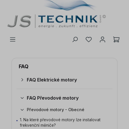
 na hlavní obsah
FAQ
FAQ Elektrické motory
FAQ Převodové motory
Převodové motory - Obecné
1. Na které převodové motory lze instalovat
frekvenční měniče?