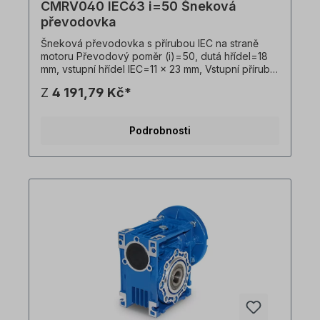
CMRV040 IEC63 i=50 Šneková
převodovka
Šneková převodovka s přírubou IEC na straně
motoru Převodový poměr (i)=50, dutá hřídel=18
mm, vstupní hřídel IEC=11 x 23 mm, Vstupní příruba
IEC B14=90 x 60 x 75 mm, vhodná pro motory
Z
4 191,79 Kč*
velikosti 63 v B14 Vstupní příruba IEC B5=140 x 95
x 115 mm, vhodná pro motory velikosti 63 v B5,
Hmotnost=2,3 kg, barva=RAL 5010 (hořcově
Podrobnosti
modrá). Převodovku lze provozovat v obou
směrech otáčení a obsahuje olejovou náplň při
dodání. Všechny fotografie výrobků jsou
nezávazné příklady! Technické změny vyhrazeny.