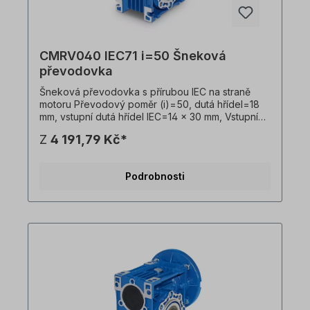
CMRV040 IEC71 i=50 Šneková
převodovka
Šneková převodovka s přírubou IEC na straně
motoru Převodový poměr (i)=50, dutá hřídel=18
mm, vstupní dutá hřídel IEC=14 x 30 mm, Vstupní
příruba IEC B14=105 x 70 x 85 mm, vhodná pro
Z
4 191,79 Kč*
motory velikosti 71 v B14 Vstupní příruba IEC
B5=160 x 110 x 130 mm, vhodná pro motory
velikosti 71 v B5, Hmotnost=2,3 kg, barva=RAL
Podrobnosti
5010 (hořcově modrá). Převodovku lze
provozovat v obou směrech otáčení a obsahuje
olejovou náplň při dodání. Všechny fotografie
výrobků jsou nezávazné příklady! Technické
změny vyhrazeny.