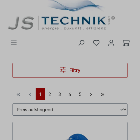
 na hlavní obsah
Filtry
1
2
3
4
5