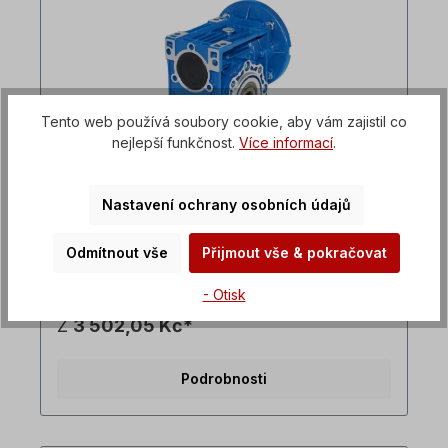
Tento web používá soubory cookie, aby vám zajistil co
nejlepší funkčnost.
Více informací
.
CMRV030 IEC63 i=10 Šneková
Nastavení ochrany osobních údajů
převodovka
Odmítnout vše
Přijmout vše & pokračovat
Šneková převodovka s přírubou IEC na straně
motoru Převodový poměr (i)=10, dutá hřídel=14
mm, vstupní dutá hřídel IEC=11 x 23 mm, Vstupní
- Otisk
příruba IEC B14=90 x 60 x 75 mm, vhodná pro
Z
3 502,05 Kč*
motory velikosti 63 v B14 Vstupní příruba IEC
B5=140 x 95 x 115 mm, vhodná pro motory
velikosti 63 v B5, Hmotnost=1,5 kg, barva=RAL
Podrobnosti
5010 (hořcově modrá). Převodovku lze
provozovat v obou směrech otáčení a obsahuje
olejovou náplň při dodání. Všechny fotografie
výrobků jsou nezávazné příklady! Technické