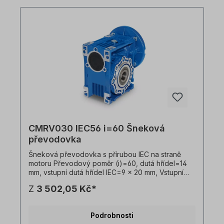
výrobků jsou nezávazné příklady! Technické
změny vyhrazeny.
CMRV030 IEC56 i=60 Šneková
převodovka
Šneková převodovka s přírubou IEC na straně
motoru Převodový poměr (i)=60, dutá hřídel=14
mm, vstupní dutá hřídel IEC=9 x 20 mm, Vstupní
příruba IEC B14=80 x 50 x 65 mm, vhodná pro
Z
3 502,05 Kč*
motory velikosti 56 v B14 Vstupní příruba IEC
B5=120 x 80 x 100 mm, vhodná pro motory
velikosti 56 v B5, Hmotnost=1,0 kg, barva=RAL
Podrobnosti
5010 (hořcově modrá). Převodovku lze