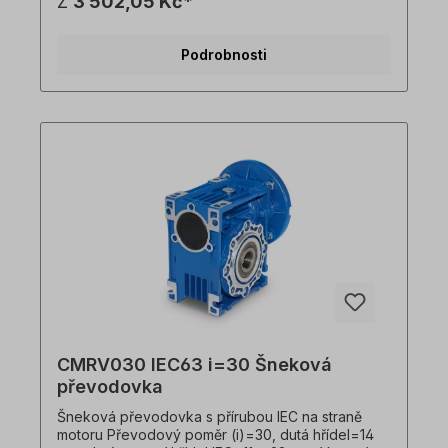
Z
3 502,05 Kč*
motory velikosti 63 v B14 Vstupní příruba IEC
B5=140 x 95 x 115 mm, vhodná pro motory
velikosti 63 v B5, Hmotnost=1,5 kg, barva=RAL
Podrobnosti
5010 (hořcově modrá). Převodovku lze
provozovat v obou směrech otáčení a obsahuje
olejovou náplň při dodání. Všechny fotografie
výrobků jsou nezávazné příklady! Technické
změny vyhrazeny.
CMRV030 IEC63 i=30 Šneková
převodovka
Šneková převodovka s přírubou IEC na straně
motoru Převodový poměr (i)=30, dutá hřídel=14