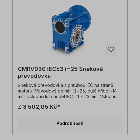
CMRV030 IEC63 i=25 Šneková
převodovka
Šneková převodovka s přírubou IEC na straně
motoru Převodový poměr (i)=25, dutá hřídel=14
mm, vstupní dutá hřídel IEC=11 x 23 mm, Vstupní
příruba IEC B14=90 x 60 x 75 mm, vhodná pro
Z
3 502,05 Kč*
motory velikosti 63 v B14 Vstupní příruba IEC
B5=140 x 95 x 115 mm, vhodná pro motory
velikosti 63 v B5, Hmotnost=1,5 kg, barva=RAL
Podrobnosti
5010 (hořcově modrá). Převodovku lze
provozovat v obou směrech otáčení a obsahuje
olejovou náplň při dodání. Všechny fotografie