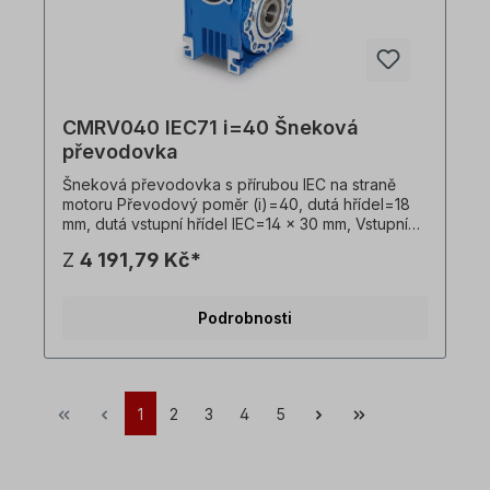
CMRV040 IEC71 i=40 Šneková
převodovka
Šneková převodovka s přírubou IEC na straně
motoru Převodový poměr (i)=40, dutá hřídel=18
mm, dutá vstupní hřídel IEC=14 x 30 mm, Vstupní
příruba IEC B14=105 x 70 x 85 mm, vhodná pro
Z
4 191,79 Kč*
motory velikosti 71 v B14 Vstupní příruba IEC
B5=160 x 110 x 130 mm, vhodná pro motory
velikosti 71 v B5, Hmotnost=2,3 kg, barva=RAL
Podrobnosti
5010 (hořcově modrá). Převodovku lze
provozovat v obou směrech otáčení a obsahuje
olejovou náplň při dodání. Všechny fotografie
výrobků jsou nezávazné příklady! Technické
změny vyhrazeny.
1
2
3
4
5