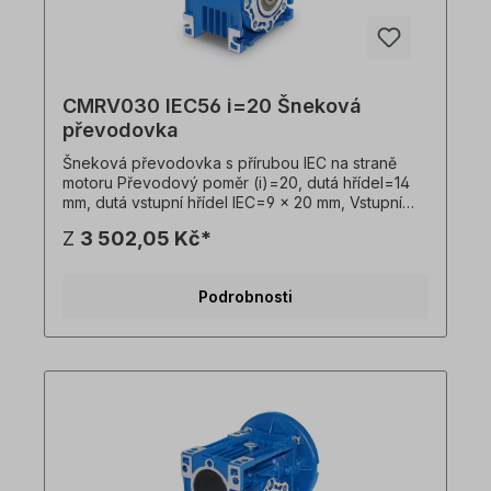
CMRV030 IEC56 i=20 Šneková
převodovka
Šneková převodovka s přírubou IEC na straně
motoru Převodový poměr (i)=20, dutá hřídel=14
mm, dutá vstupní hřídel IEC=9 x 20 mm, Vstupní
příruba IEC B14=80 x 50 x 65 mm, vhodná pro
Z
3 502,05 Kč*
motory velikosti 56 v B14 Vstupní příruba IEC
B5=120 x 80 x 100 mm, vhodná pro motory
velikosti 56 v B5, Hmotnost=1,0 kg, barva=RAL
Podrobnosti
5010 (hořcově modrá). Převodovku lze
provozovat v obou směrech otáčení a obsahuje
olejovou náplň při dodání. Všechny fotografie
výrobků jsou nezávazné příklady! Technické
změny vyhrazeny.