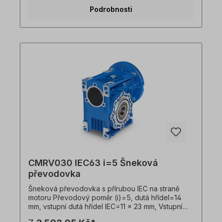
velikosti 63 v B5, Hmotnost=1,5 kg, barva=RAL
Podrobnosti
5010 (hořcově modrá). Převodovku lze
provozovat v obou směrech otáčení a obsahuje
olejovou náplň při dodání. Všechny fotografie
výrobků jsou nezávazné příklady! Technické
změny vyhrazeny.
CMRV030 IEC63 i=5 Šneková
převodovka
Šneková převodovka s přírubou IEC na straně
motoru Převodový poměr (i)=5, dutá hřídel=14
mm, vstupní dutá hřídel IEC=11 x 23 mm, Vstupní
příruba IEC B14=90 x 60 x 75 mm, vhodná pro