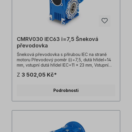
CMRV030 IEC63 i=7,5 Šneková
převodovka
Šneková převodovka s přírubou IEC na straně
motoru Převodový poměr (i)=7,5, dutá hřídel=14
mm, vstupní dutá hřídel IEC=11 x 23 mm, Vstupní
příruba IEC B14=90 x 60 x 75 mm, vhodná pro
Z
3 502,05 Kč*
motory velikosti 63 v B14 Vstupní příruba IEC
B5=140 x 95 x 115 mm, vhodná pro motory
velikosti 63 v B5, Hmotnost=1,5 kg, barva=RAL
Podrobnosti
5010 (hořcově modrá). Převodovku lze
provozovat v obou směrech otáčení a obsahuje
olejovou náplň při dodání. Všechny fotografie
výrobků jsou nezávazné příklady! Technické
změny vyhrazeny.