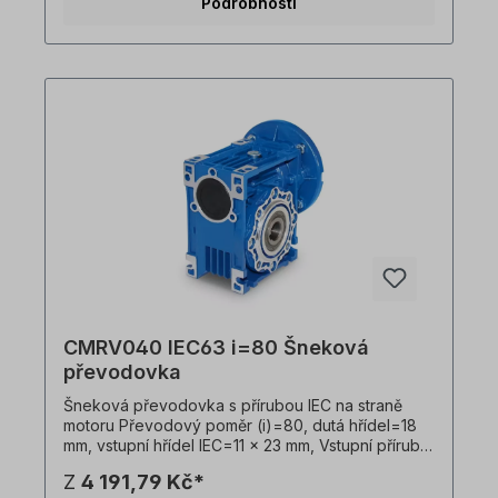
Podrobnosti
modrá). Převodovku lze provozovat v obou
směrech otáčení a obsahuje olejovou náplň při
dodání. Všechny fotografie výrobků jsou
nezávazné příklady! Technické změny vyhrazeny.
CMRV040 IEC63 i=80 Šneková
převodovka
Šneková převodovka s přírubou IEC na straně
motoru Převodový poměr (i)=80, dutá hřídel=18
mm, vstupní hřídel IEC=11 x 23 mm, Vstupní příruba
IEC B14=90 x 60 x 75 mm, vhodná pro motory
Z
4 191,79 Kč*
velikosti 63 v B14 Vstupní příruba IEC B5=140 x 95