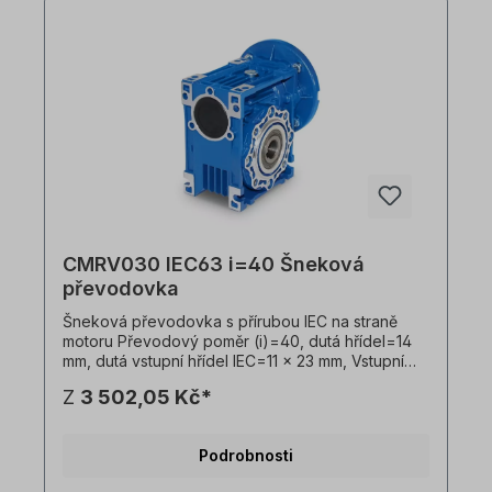
změny vyhrazeny.
CMRV030 IEC63 i=40 Šneková
převodovka
Šneková převodovka s přírubou IEC na straně
motoru Převodový poměr (i)=40, dutá hřídel=14
mm, dutá vstupní hřídel IEC=11 x 23 mm, Vstupní
příruba IEC B14=90 x 60 x 75 mm, vhodná pro
Z
3 502,05 Kč*
motory velikosti 63 v B14 Vstupní příruba IEC
B5=140 x 95 x 115 mm, vhodná pro motory
velikosti 63 v B5, Hmotnost=1,5 kg, barva=RAL
Podrobnosti
5010 (hořcově modrá). Převodovku lze
provozovat v obou směrech otáčení a obsahuje