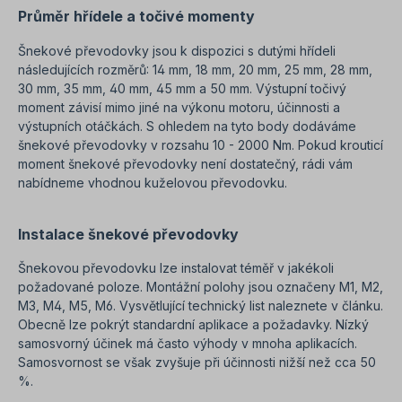
Průměr hřídele a točivé momenty
Šnekové převodovky jsou k dispozici s dutými hřídeli
následujících rozměrů: 14 mm, 18 mm, 20 mm, 25 mm, 28 mm,
30 mm, 35 mm, 40 mm, 45 mm a 50 mm. Výstupní točivý
moment závisí mimo jiné na výkonu motoru, účinnosti a
výstupních otáčkách. S ohledem na tyto body dodáváme
šnekové převodovky v rozsahu 10 - 2000 Nm. Pokud krouticí
moment šnekové převodovky není dostatečný, rádi vám
nabídneme vhodnou kuželovou převodovku.
Instalace šnekové převodovky
Šnekovou převodovku lze instalovat téměř v jakékoli
požadované poloze. Montážní polohy jsou označeny M1, M2,
M3, M4, M5, M6. Vysvětlující technický list naleznete v článku.
Obecně lze pokrýt standardní aplikace a požadavky. Nízký
samosvorný účinek má často výhody v mnoha aplikacích.
Samosvornost se však zvyšuje při účinnosti nižší než cca 50
%.