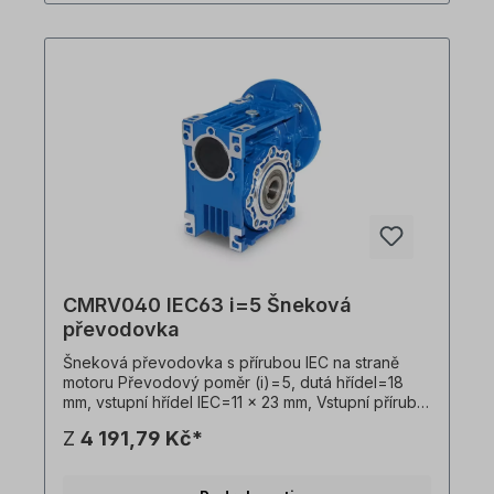
olejovou náplň při dodání. Všechny fotografie
výrobků jsou nezávazné příklady! Technické
změny vyhrazeny.
CMRV040 IEC63 i=5 Šneková
převodovka
Šneková převodovka s přírubou IEC na straně
motoru Převodový poměr (i)=5, dutá hřídel=18
mm, vstupní hřídel IEC=11 x 23 mm, Vstupní příruba
IEC B14=90 x 60 x 75 mm, vhodná pro motory
Z
4 191,79 Kč*
velikosti 63 v B14 Vstupní příruba IEC B5=140 x 95
x 115 mm, vhodná pro motory velikosti 63 v B5,
Hmotnost=2,3 kg, barva=RAL 5010 (hořcově