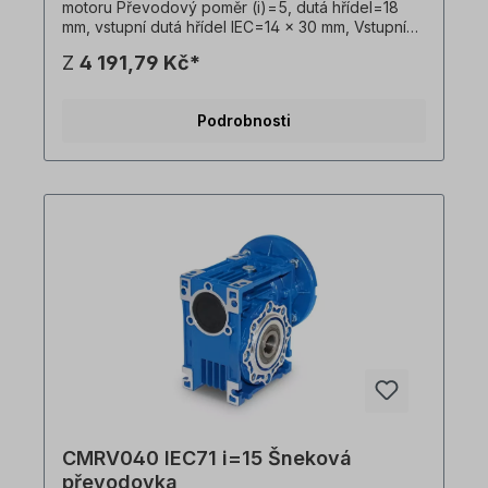
motoru Převodový poměr (i)=5, dutá hřídel=18
mm, vstupní dutá hřídel IEC=14 x 30 mm, Vstupní
příruba IEC B14=105 x 70 x 85 mm, vhodná pro
Z
4 191,79 Kč*
motory velikosti 71 v B14 Vstupní příruba IEC
B5=160 x 110 x 130 mm, vhodná pro motory
velikosti 71 v B5, Hmotnost=2,3 kg, barva=RAL
Podrobnosti
5010 (hořcově modrá). Převodovku lze
provozovat v obou směrech otáčení a obsahuje
olejovou náplň při dodání. Všechny fotografie
výrobků jsou nezávazné příklady! Technické
změny vyhrazeny.
CMRV040 IEC71 i=15 Šneková
převodovka