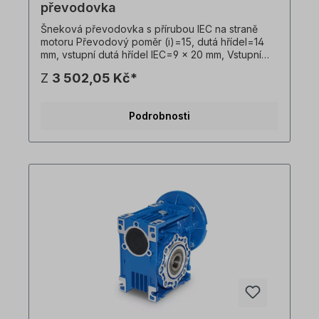
převodovka
Šneková převodovka s přírubou IEC na straně
motoru Převodový poměr (i)=15, dutá hřídel=14
mm, vstupní dutá hřídel IEC=9 x 20 mm, Vstupní
příruba IEC B14=80 x 50 x 65 mm, vhodná pro
Z
3 502,05 Kč*
motory velikosti 56 v B14 Vstupní příruba IEC
B5=120 x 80 x 100 mm, vhodná pro motory
velikosti 56 v B5, Hmotnost=1,0 kg, barva=RAL
Podrobnosti
5010 (hořcově modrá). Převodovku lze
provozovat v obou směrech otáčení a obsahuje
olejovou náplň při dodání. Všechny fotografie
výrobků jsou nezávazné příklady! Technické
změny vyhrazeny.