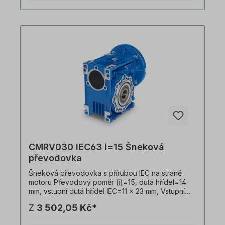
provozovat v obou směrech otáčení a obsahuje
olejovou náplň při dodání. Všechny fotografie
výrobků jsou nezávazné příklady! Technické
změny vyhrazeny.
CMRV030 IEC63 i=15 Šneková
převodovka
Šneková převodovka s přírubou IEC na straně
motoru Převodový poměr (i)=15, dutá hřídel=14
mm, vstupní dutá hřídel IEC=11 x 23 mm, Vstupní
příruba IEC B14=90 x 60 x 75 mm, vhodná pro
Z
3 502,05 Kč*
motory velikosti 63 v B14 Vstupní příruba IEC
B5=140 x 95 x 115 mm, vhodná pro motory