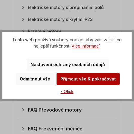
Elektrické motory s přepínáním pólů
Elektrické motory s krytím IP23
Brzdové motory
Tento web používá soubory cookie, aby vám zajistil co
Motory kotoučových pil
nejlepší funkčnost.
Více informací
.
Motory Atex
Nastavení ochrany osobních údajů
Motory z nerezové oceli
Odmítnout vše
Přijmout vše & pokračovat
Ploché motory / motory pil
Stejnosměrné motory
- Otisk
FAQ Převodové motory
FAQ Frekvenční měniče