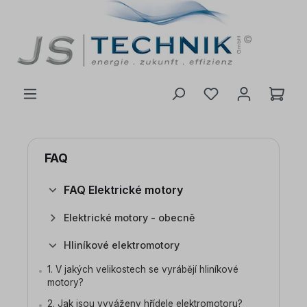
 na hlavní obsah
FAQ
FAQ Elektrické motory
Elektrické motory - obecně
Hliníkové elektromotory
1. V jakých velikostech se vyrábějí hliníkové
motory?
2. Jak jsou vyváženy hřídele elektromotoru?