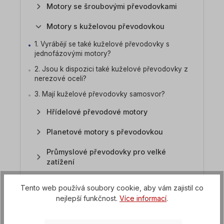
Motory se šroubovými převodovkami
Motory s kuželovou převodovkou
1. Vyrábějí se také kuželové převodovky s
jednofázovými motory?
2. Jsou k dispozici také kuželové převodovky z
nerezové oceli?
3. Mají kuželové převodovky samosvor?
Hřídelové převodové motory
Planetové motory s převodovkou
Průmyslové převodovky pro velké
zatížení
Převodovka s mechanickou regulací
Tento web používá soubory cookie, aby vám zajistil co
otáček
nejlepší funkčnost.
Více informací
.
Převodové motory s frekvenčním
měničem