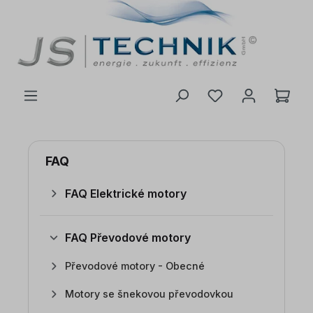
 na hlavní obsah
FAQ
FAQ Elektrické motory
FAQ Převodové motory
Převodové motory - Obecné
Motory se šnekovou převodovkou