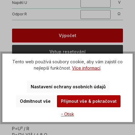
V
Napětí U
Ω
Odpor R
Tento web používá soubory cookie, aby vám zajistil co
nejlepší funkčnost.
Více informací
.
Nastavení ochrany osobních údajů
Příklad:
Stejnosměrný motor 24 V (nebo stejnosměrný motor)
Odmítnout vše
Přijmout vše & pokračovat
má odpor 4,8 ohmu.
Jaký elektrický výkon vyplývá z těchto údajů?
- Otisk
P=U² / R
P=(24 V)² / 4,8 Ω