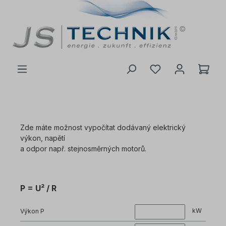
 na hlavní obsah
Zde máte možnost vypočítat dodávaný elektrický
výkon, napětí
a odpor např. stejnosměrných motorů.
P = U² / R
kW
Výkon P