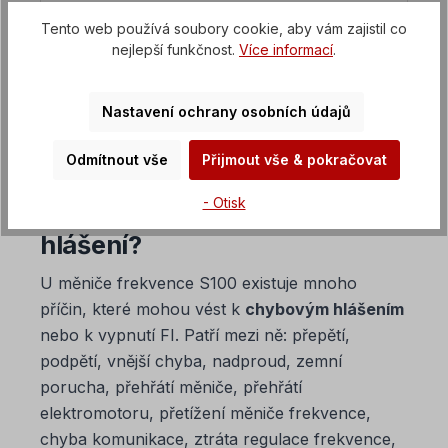
Měnič frekvence SMARTdrive
Tento web používá soubory cookie, aby vám zajistil co
nejlepší funkčnost.
Více informací
.
Softstartéry / softstartéry
Řídicí jednotka stejnosměrného proudu
Nastavení ochrany osobních údajů
Odmítnout vše
Přijmout vše & pokračovat
4. Kdy se u měniče frekvence
- Otisk
S100 objevují chybová
hlášení?
U měniče frekvence S100 existuje mnoho
příčin, které mohou vést k
chybovým hlášením
nebo k vypnutí FI. Patří mezi ně: přepětí,
podpětí, vnější chyba, nadproud, zemní
porucha, přehřátí měniče, přehřátí
elektromotoru, přetížení měniče frekvence,
chyba komunikace, ztráta regulace frekvence,