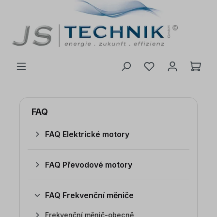
 na hlavní obsah
FAQ
FAQ Elektrické motory
FAQ Převodové motory
FAQ Frekvenční měniče
Frekvenční měnič-obecně