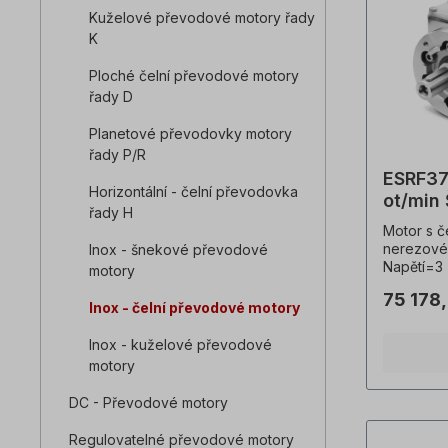
Kuželové převodové motory řady
K
Ploché čelní převodové motory
řady D
Planetové převodovky motory
řady P/R
ESRF37
Horizontální - čelní převodovka
ot/min
řady H
nerezo
Motor s č
nerezové 
Inox - šnekové převodové
Napětí=3 
motory
265/460 
75 178
0530), fr
Inox - čelní převodové motory
Výkon=0,1
převodový
Inox - kuželové převodové
moment (
motory
síly (radi
(fs)=2,2,
DC - Převodové motory
hřídel=25
Teplotní 
Regulovatelné převodové motory
provozní 