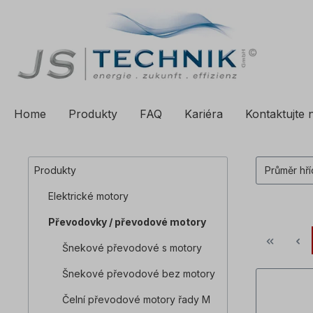
a vyhledávání
Přeskočit na hlavní navigaci
Home
Produkty
FAQ
Kariéra
Kontaktujte 
Produkty
Průměr hř
Elektrické motory
Převodovky / převodové motory
Šnekové převodové s motory
Šnekové převodové bez motory
Čelní převodové motory řady M