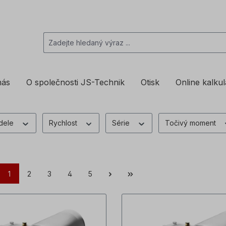
nás
O společnosti JS-Technik
Otisk
Online kalku
ídele
Rychlost
Série
Točivý moment
1
2
3
4
5