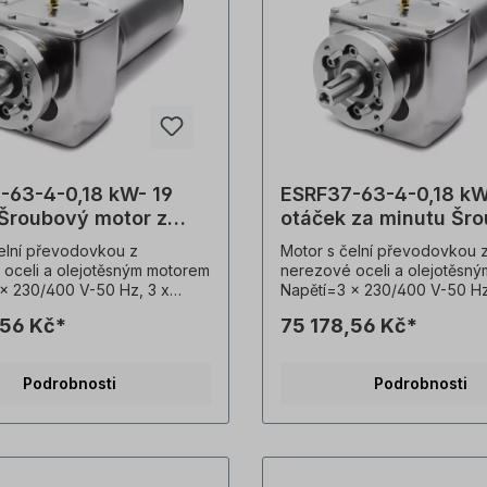
-63-4-0,18 kW- 19
ESRF37-63-4-0,18 kW
 Šroubový motor z
otáček za minutu Šr
vé oceli
motor z nerezové oce
elní převodovkou z
Motor s čelní převodovkou 
oceli a olejotěsným motorem
nerezové oceli a olejotěsn
x 230/400 V-50 Hz, 3 x
Napětí=3 x 230/400 V-50 Hz
V-60 Hz (± 5 % podle VDE
265/460 V-60 Hz (± 5 % po
,56 Kč*
75 178,56 Kč*
ekvence=50/ 60 Hertzů.
0530), frekvence=50/ 60 He
8 kW, otáčky (n²)=19 ot/min,
Výkon=0,18 kW, otáčky (n²)=
 poměr (i)=69,33, točivý
převodový poměr (i)=123,66,
Podrobnosti
Podrobnosti
M²)=90 Nm, Přípustné boční
moment (M²)=161 Nm, Přípus
ální)=5870 N, provozní faktor
síly (radiální)=5370 N, provo
 provedení=B3, výstupní
(fs)=1,2, provedení=B3, výst
 mm, hmotnost=25 kg.
hřídel=25 mm, hmotnost=25 
čidlo=3 x PTC termistory,
Teplotní čidlo=3 x PTC termi
režim=S1- 100% ED,
provozní režim=S1- 100% ED