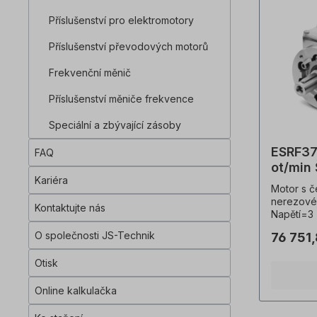
kabelový
Příslušenství pro elektromotory
převodov
motorový
Příslušenství převodových motorů
hřídeli m
pastorek.
Frekvenční měnič
vhodný p
měničem 
Příslušenství měniče frekvence
60034-30
převodovk
Speciální a zbývající zásoby
provozov
dodává se
ESRF37
potraviná
FAQ
normami V
ot/min
veškeré 
Kariéra
motor z
Motor s č
provádět 
nerezové 
personál 
Kontaktujte nás
Napětí=3 
případě ú
265/460 
provedení
O společnosti JS-Technik
76 751
0530), fr
objednáv
Výkon=0,
instalačn
Otisk
ot/min, p
informac
točivý mo
výrobek.
Online kalkulačka
boční síl
koupě je
faktor (f
produktov
výstupní 