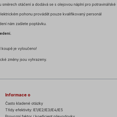
směrech otáčení a dodává se s olejovou náplní pro potravinářské 
elektrickém pohonu provádět pouze kvalifikovaný personál
dení nám zašlete poptávku.
edení.
 koupě je vyloučeno!
ické změny jsou vyhrazeny.
Informace o
Často kladené otázky
Třídy efektivity: IE1/IE2/IE3/IE4/IE5
Provozní faktor / koeficient převodovky