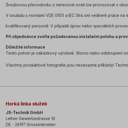
Šroubovou převodovku z nerezové oceli lze provozovat v obou 
V souladu s normami VDE 0105 a IEC 364 smí veškeré práce na 
kvalifikovaný personál. V případě úprav nebo speciálních prove
Při objednávce zvolte požadovanou instalační polohu a prov
Důležité informace
Tento pohon je zakázkový výrobek. Storno nebo odstoupení od
Všechny produktové fotografie jsou nezávazné příklady! Techn
Horká linka služeb
JS-Technik GmbH
Lether Gewerbestrasse 10
DE - 26197 Grossenkneten