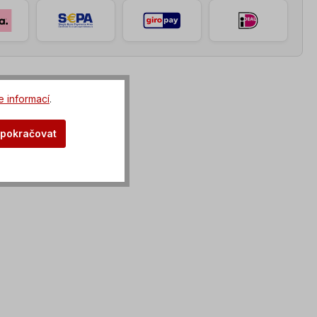
e informací
.
 pokračovat