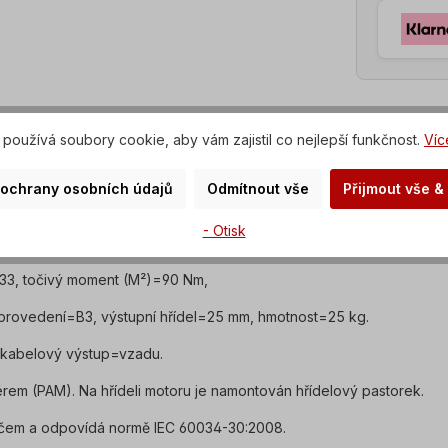
používá soubory cookie, aby vám zajistil co nejlepší funkčnost.
Víc
 ochrany osobních údajů
Odmítnout vše
Přijmout vše &
 a olejotěsným motorem
- Otisk
e VDE 0530), frekvence=50/ 60 Hertzů.
,33, točivý moment (M²)=90 Nm,
2, provedení=B3, výstupní hřídel=25 mm, hmotnost=25 kg.
, kabelový výstup=vzadu.
m (PAM). Na hřídeli motoru je namontován hřídelový pastorek.
ičem a odpovídá normě IEC 60034-30:2008.