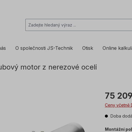
nás
O společnosti JS-Technik
Otisk
Online kalku
bový motor z nerezové oceli
75 209
Ceny včetně 
Doba dodán
Montážní po