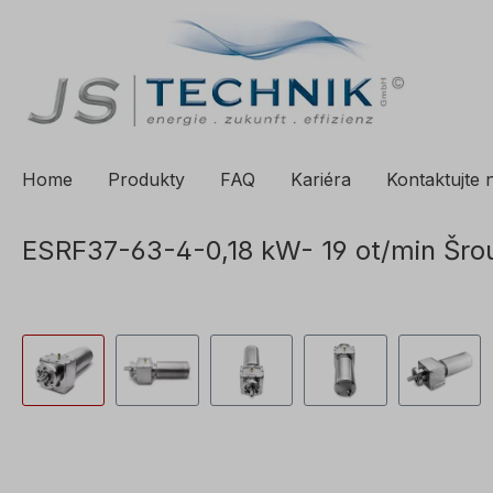
a vyhledávání
Přeskočit na hlavní navigaci
Home
Produkty
FAQ
Kariéra
Kontaktujte 
ESRF37-63-4-0,18 kW- 19 ot/min Šrou