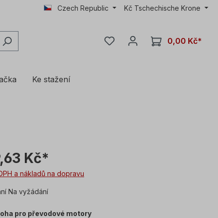
Czech Republic
Kč
Tschechische Krone
0,00 Kč*
lačka
Ke stažení
,63 Kč*
DPH a nákladů na dopravu
í Na vyžádání
loha pro převodové motory