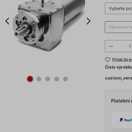
Obnovení 
Množstv
Přidat do 
Číslo výrobk
custom_ver
Platební