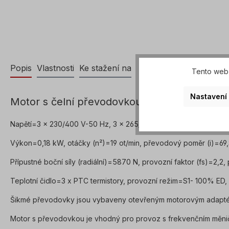
Popis
Vlastnosti
Ke stažení na
Tento web 
Nastavení
Motor s čelní převodovkou z nerezové oceli
Napětí=3 x 230/400 V-50 Hz, 3 x 265/460 V-60 Hz (± 5 % podl
Výkon=0,18 kW, otáčky (n²)=19 ot/min, převodový poměr (i)=69
Přípustné boční síly (radiální)=5870 N, provozní faktor (fs)=2,
Teplotní čidlo=3 x PTC termistory, provozní režim=S1- 100% ED
Šikmé převodovky jsou vybaveny otevřeným motorovým adaptére
Motor s převodovkou je vhodný pro provoz s frekvenčním měn