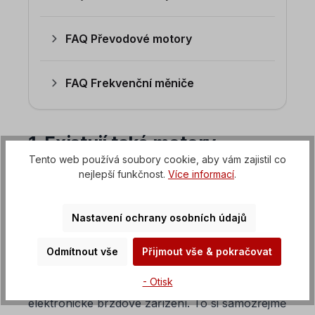
FAQ Převodové motory
FAQ Frekvenční měniče
1. Existují také motory
kotoučových pil na palivové
Tento web používá soubory cookie, aby vám zajistil co
nejlepší funkčnost.
Více informací
.
dřevo?
Naše
motory pro kotoučové pily
jsou ploché
Nastavení ochrany osobních údajů
elektromotory, které se používají hlavně pro
dřevoobráběcí stroje. Jsou také známé jako
Odmítnout vše
Přijmout vše & pokračovat
motory na palivové dřevo. Při jejich použití je
- Otisk
důležité zajistit, aby bylo použito také vhodné
elektronické brzdové zařízení. To si samozřejmě