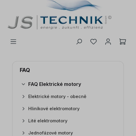
 na hlavní obsah
FAQ
FAQ Elektrické motory
Elektrické motory - obecně
Hliníkové elektromotory
Lité elektromotory
Jednofázové motory