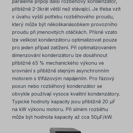
paralelně připojí další rozběhový kondenzátor,
přibližně 2-3krát větší než stávající. Je třeba vzít
v úvahu vyšší potřebu rozběhového proudu,
který může být několikanásobkem provozního
proudu při jmenovitých otáčkách. Přísně vzato
lze velikost kondenzátoru optimalizovat pouze
pro jeden případ zatížení. Při optimalizovaném
dimenzování kondenzátoru lze dosáhnout
přibližně 65 % mechanického výkonu ve
srovnání s přibližně stejným asynchronním
motorem s třífázovým napájením. Pro fázový
posun nebo rozběhový kondenzátor se
obvykle používají vysoce kvalitní kondenzátory.
Typické hodnoty kapacity jsou přibližně 20 µF
na kW výkonu motoru. Při silném rozběhu
může být hodnota kapacity až cca 50µF/kW.