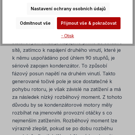
O funkci střídavého motoru
Nastavení ochrany osobních údajů
Protože u jednofázového střídavého proudu
nejsou k dispozici alespoň dvě fázově posunutá
Odmítnout vše
Přijmout vše & pokračovat
napětí potřebná k vytvoření točivého pole, musí
se vytvořit tzv. pomocná fáze. Jedno ze dvou
- Otisk
statorových vinutí je napájeno přímo ze střídavé
sítě, zatímco k napájení druhého vinutí, které je
k němu uspořádáno pod úhlem 90 stupňů, je
sériově zapojen kondenzátor. To způsobí
fázový posun napětí na druhém vinutí. Takto
generované točivé pole je sice dostatečné k
pohybu rotoru, je však závislé na zatížení a má
za následek nízký rozběhový moment. Z tohoto
důvodu by se kondenzátorové motory měly
rozbíhat na jmenovité provozní otáčky s co
nejmenším zatížením. Rozběhový moment lze
výrazně zlepšit, pokud se po dobu rozběhu