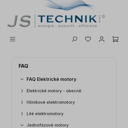
 na hlavní obsah
FAQ
FAQ Elektrické motory
Elektrické motory - obecně
Hliníkové elektromotory
Lité elektromotory
Jednofázové motory