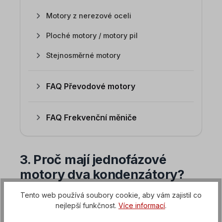
Motory z nerezové oceli
Ploché motory / motory pil
Stejnosměrné motory
FAQ Převodové motory
FAQ Frekvenční měniče
3. Proč mají jednofázové
motory dva kondenzátory?
Jedná se tedy o
provozní kondenzátor
a
Tento web používá soubory cookie, aby vám zajistil co
rozběhový kondenzátor
.
nejlepší funkčnost.
Více informací
.