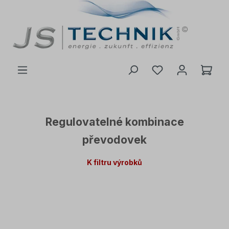
 na hlavní obsah
Regulovatelné
kombinace
převodovek
K filtru výrobků