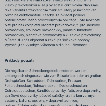
otáčkami, která je namontována mezi elektromotorem a
vlastní převodovkou a lze ji ovládat ručním kolem. Nabízíme
také variantu s frekvenčním měničem, který je namontován
přímo na elektromotoru. Otáčky lze ovládat pomocí
potenciometru nebo prostřednictvím počítače. Tyto možnosti
platí pro náš kompletní program převodovek, tj. pro šnekové
převodovky, šroubové převodovky, paralelní hřídelové
převodovky, planetové převodovky a kuželové převodovky.
Můžete si u nás objednat a zakoupit špičkové pohony.
Vyznačují se vysokým výkonem a dlouhou životností.
Příklady použití
Die regelbaren Schneckengetriebemotoren werden
umfangreich eingesetzt, wie zum Beispiel bei oder an großen
Drehspießen, Schreddern, Rührwerken, Pressen,
Futterschnecken, Rohrschnecken, Dosierschnecken,
Getreidequetschen, Bandfödopravníky, řetězové dopravníky,
spirálové dopravníky, pásové sušičky, sila na krmiva, mycí
systémy, balicí stroje, pily, v dopravní technice,
potravinářském průmyslu a obecně v oblasti strojírenství a