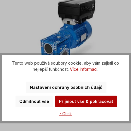
Tento web používá soubory cookie, aby vám zajistil co
nejlepší funkčnost.
Více informací
.
Nastavení ochrany osobních údajů
Odmítnout vše
Přijmout vše & pokračovat
Šnekové motory
Frekvenční měnič
- Otisk
0,37kW - 11kW