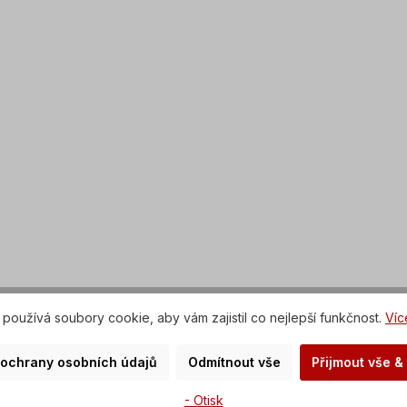
používá soubory cookie, aby vám zajistil co nejlepší funkčnost.
Víc
 ochrany osobních údajů
Odmítnout vše
Přijmout vše &
- Otisk