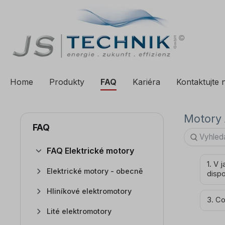
a vyhledávání
Přeskočit na hlavní navigaci
Home
Produkty
FAQ
Kariéra
Kontaktujte 
Motory 
FAQ
FAQ Elektrické motory
1. V
Elektrické motory - obecně
dispo
Hliníkové elektromotory
3. C
Lité elektromotory