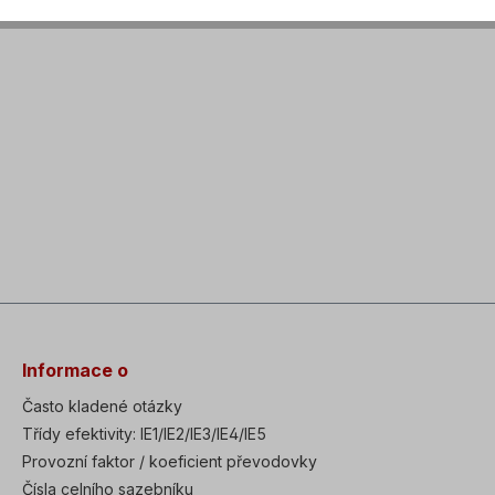
Informace o
Často kladené otázky
Třídy efektivity: IE1/IE2/IE3/IE4/IE5
Provozní faktor / koeficient převodovky
Čísla celního sazebníku