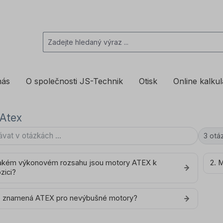
nás
O společnosti JS-Technik
Otisk
Online kalku
Atex
3 otá
 jakém výkonovém rozsahu jsou motory ATEX k
2. 
zici?
o znamená ATEX pro nevýbušné motory?