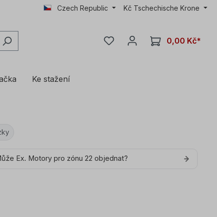
Czech Republic
Kč
Tschechische Krone
0,00 Kč*
lačka
Ke stažení
zky
Může Ex. Motory pro zónu 22 objednat?