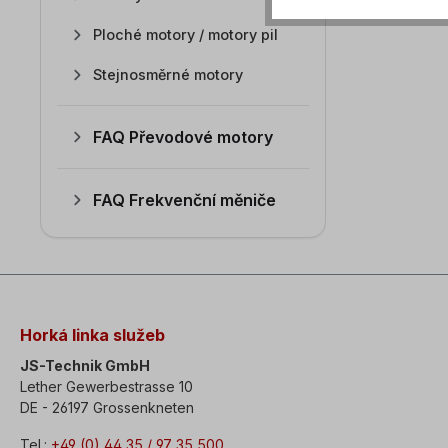
Ploché motory / motory pil
Stejnosměrné motory
FAQ Převodové motory
FAQ Frekvenční měniče
Horká linka služeb
JS-Technik GmbH
Lether Gewerbestrasse 10
DE - 26197 Grossenkneten
Tel.:
+49 (0) 44 35 / 97 35 500