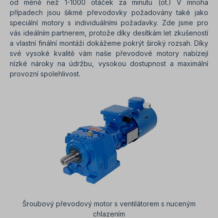
od méně než 1-1000 otáček za minutu (ot.) V mnoha
případech jsou šikmé převodovky požadovány také jako
speciální motory s individuálními požadavky. Zde jsme pro
vás ideálním partnerem, protože díky desítkám let zkušeností
a vlastní finální montáži dokážeme pokrýt široký rozsah. Díky
své vysoké kvalitě vám naše převodové motory nabízejí
nízké nároky na údržbu, vysokou dostupnost a maximální
provozní spolehlivost.
Šroubový převodový motor s ventilátorem s nuceným
chlazením