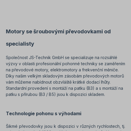
provádět pouze kvalifikovaný personál
Kvalifikovaný personál. V případě úprav nebo
speciálních provedení nám zašlete poptávku.
Důležité poznámky Tento pohon je zakázkovým
výrobkem. Zrušení nebo odstoupení od koupě je
vyloučeno!Všechny fotografie výrobku jsou
Motory se šroubovými převodovkami od
nezávazné příklady! Technické změny jsou
vyhrazeny. Při objednávce prosím zvolte
specialisty
požadovanou montážní polohu a provedení!
Společnost JS-Technik GmbH se specializuje na rozsáhlé
výzvy v oblasti profesionální pohonné techniky se zaměřením
na převodové motory, elektromotory a frekvenční měniče.
Díky našim velkým skladovým zásobám převodových motorů
vám můžeme nabídnout obzvláště krátké dodací lhůty.
Standardní provedení s montáží na patku (B3) a s montáží na
patku s přírubou (B3 / B5) jsou k dispozici skladem.
Technologie pohonu s výhodami
Šikmé převodovky jsou k dispozici v různých rychlostech, tj.