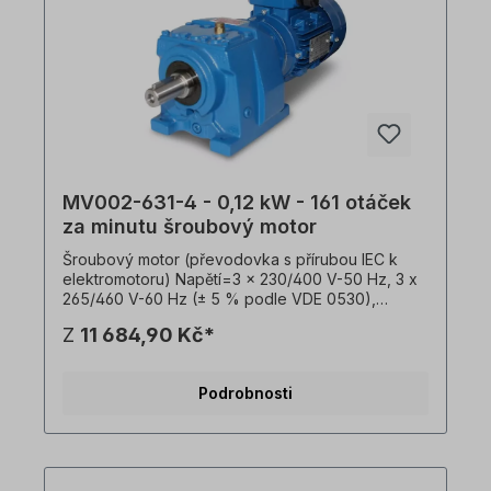
MV002-631-4 - 0,12 kW - 161 otáček
za minutu šroubový motor
Šroubový motor (převodovka s přírubou IEC k
elektromotoru) Napětí=3 x 230/400 V-50 Hz, 3 x
265/460 V-60 Hz (± 5 % podle VDE 0530),
frekvence=50/ 60 Hertzů. Výkon=0,12 kW,
Z
11 684,90 Kč*
otáčky=161 ot/min, převodový poměr (i)=8,45,
točivý moment (M²)=6 Nm, provozní faktor
(fs)=4,0 Provedení=B3 (B5 za příplatek),
Podrobnosti
hřídel=20 mm x 40 mm, hmotnost=14,7 kg,
barva=RAL5010. Teplotní čidlo=3 x PTC
termistory, provozní režim=S1- 100% ED,
svorkovnice=horní (otočná). Převodový motor je
vhodný pro provoz s frekvenčním měničem a