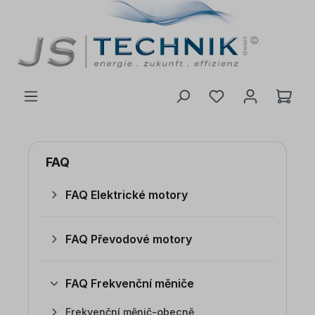
 na hlavní obsah
FAQ
FAQ Elektrické motory
FAQ Převodové motory
FAQ Frekvenční měniče
Frekvenční měnič-obecně