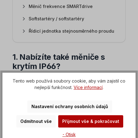
Měnič frekvence SMARTdrive
Softstartéry / softstartéry
Řídicí jednotka stejnosměrného proudu
1. Nabízíte také měniče s
krytím IP66?
Měniče frekvence LS-S100-IP66 jsou již
Tento web používá soubory cookie, aby vám zajistil co
nějakou dobu k dispozici. Zde je přehled
nejlepší funkčnost.
Více informací
.
funkcí a vlastností:
Třída krytí IP66/NEMA4X s
Nastavení ochrany osobních údajů
integrovaným hlavním vypínačem
rozšířené funkce bezsenzorového řízení
Odmítnout vše
Přijmout vše & pokračovat
vysoký rozběhový moment 200 % i při
- Otisk
frekvenci 0,5 Hz