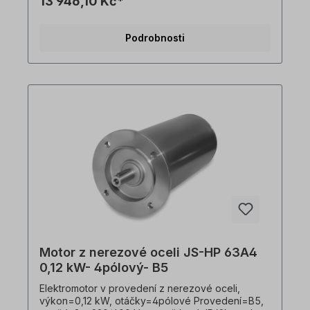
13 946,10 Kč*
hygienický kabelový vývod, vhodný pro
frekvenční měniče, V souladu s VDE 0105 a IEC
364 smí veškeré práce na elektrickém pohonu
Podrobnosti
provádět pouze kvalifikovaní pracovníci
Kvalifikovaným personálem. Všechny fotografie
výrobků jsou nezávazné příklady!
Motor z nerezové oceli JS-HP 63A4
0,12 kW- 4pólový- B5
Elektromotor v provedení z nerezové oceli,
výkon=0,12 kW, otáčky=4pólové Provedení=B5,