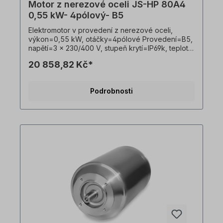
Motor z nerezové oceli JS-HP 80A4
0,55 kW- 4pólový- B5
Elektromotor v provedení z nerezové oceli,
výkon=0,55 kW, otáčky=4pólové Provedení=B5,
napětí=3 x 230/400 V, stupeň krytí=IP69k, teplotní
čidlo=PTO, Hmotnost=21,0 kg, hřídel=19 x 40 mm,
20 858,82 Kč*
hygienický kabelový vývod, vhodný pro
frekvenční měniče, V souladu s VDE 0105 a IEC
364 smí veškeré práce na elektrickém pohonu
Podrobnosti
provádět pouze kvalifikovaní pracovníci
Kvalifikovaným personálem. Všechny fotografie
výrobků jsou nezávazné příklady!