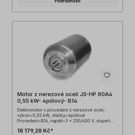
Podrobnosti
provádět pouze kvalifikovaní pracovníci
Kvalifikovaným personálem. Všechny fotografie
výrobků jsou nezávazné příklady!
Motor z nerezové oceli JS-HP 80A4
0,55 kW- 4pólový- B14
Elektromotor v provedení z nerezové oceli,
výkon=0,55 kW, otáčky=4pólové
Provedení=B14, napětí=3 x 230/400 V, stupeň
krytí=IP69k, teplotní čidlo=PTO, Hmotnost=19 kg,
18 179,28 Kč*
hřídel=19 x 40 mm, hygienický kabelový vývod,