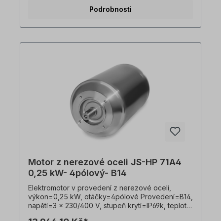
364 smí veškeré práce na elektrickém pohonu
Podrobnosti
provádět pouze kvalifikovaní pracovníci
Kvalifikovaným personálem. Všechny fotografie
výrobků jsou nezávazné příklady!
Motor z nerezové oceli JS-HP 71A4
0,25 kW- 4pólový- B14
Elektromotor v provedení z nerezové oceli,
výkon=0,25 kW, otáčky=4pólové Provedení=B14,
napětí=3 x 230/400 V, stupeň krytí=IP69k, teplotní
čidlo=PTO, Hmotnost=11,6 kg, hřídel=14 x 30 mm,