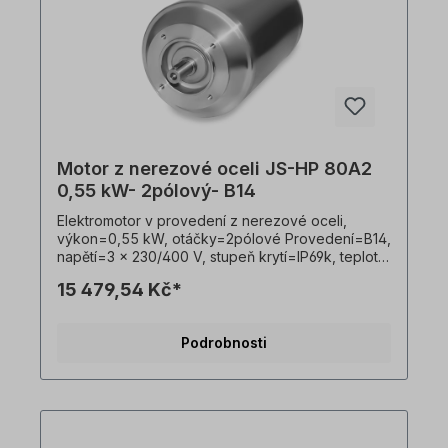
Motor z nerezové oceli JS-HP 80A2
0,55 kW- 2pólový- B14
Elektromotor v provedení z nerezové oceli,
výkon=0,55 kW, otáčky=2pólové Provedení=B14,
napětí=3 x 230/400 V, stupeň krytí=IP69k, teplotní
čidlo=PTO, Hmotnost=19 kg, hřídel=19 x 40 mm,
15 479,54 Kč*
hygienický kabelový vývod, vhodný pro
frekvenční měniče, V souladu s VDE 0105 a IEC
364 smí veškeré práce na elektrickém pohonu
Podrobnosti
provádět pouze kvalifikovaní pracovníci
Kvalifikovaným personálem. Všechny fotografie
výrobků jsou nezávazné příklady!