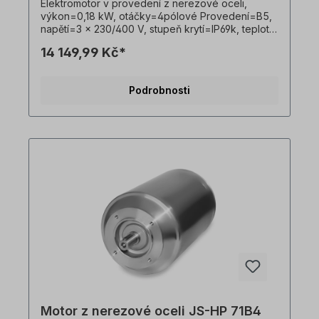
Elektromotor v provedení z nerezové oceli,
výkon=0,18 kW, otáčky=4pólové Provedení=B5,
napětí=3 x 230/400 V, stupeň krytí=IP69k, teplotní
čidlo=PTO, Hmotnost=10,7 kg, hřídel=11 x 23 mm,
14 149,99 Kč*
hygienický kabelový vývod, vhodný pro
frekvenční měniče, V souladu s VDE 0105 a IEC
364 smí veškeré práce na elektrickém pohonu
Podrobnosti
provádět pouze kvalifikovaní pracovníci
Kvalifikovaným personálem. Všechny fotografie
výrobků jsou nezávazné příklady!
Motor z nerezové oceli JS-HP 71B4