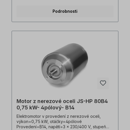
vhodný pro frekvenční měniče, V souladu s VDE
0105 a IEC 364 smí veškeré práce na elektrickém
Podrobnosti
pohonu provádět pouze kvalifikovaní pracovníci
Kvalifikovaným personálem. Všechny fotografie
výrobků jsou nezávazné příklady!
Motor z nerezové oceli JS-HP 80B4
0,75 kW- 4pólový- B14
Elektromotor v provedení z nerezové oceli,
výkon=0,75 kW, otáčky=4pólové
Provedení=B14, napětí=3 x 230/400 V, stupeň