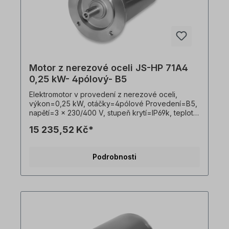
Motor z nerezové oceli JS-HP 71A4
0,25 kW- 4pólový- B5
Elektromotor v provedení z nerezové oceli,
výkon=0,25 kW, otáčky=4pólové Provedení=B5,
napětí=3 x 230/400 V, stupeň krytí=IP69k, teplotní
čidlo=PTO, Hmotnost=12,5 kg, hřídel=14 x 30 mm,
15 235,52 Kč*
hygienický kabelový vývod, vhodný pro
frekvenční měniče, V souladu s VDE 0105 a IEC
364 smí veškeré práce na elektrickém pohonu
Podrobnosti
provádět pouze kvalifikovaní pracovníci
Kvalifikovaným personálem. Všechny fotografie
výrobků jsou nezávazné příklady!