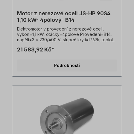
Motor z nerezové oceli JS-HP 90S4
1,10 kW- 4pólový- B14
Elektromotor v provedení z nerezové oceli,
výkon=1,1 kW, otáčky=4pólové Provedení=B14,
napětí=3 x 230/400 V, stupeň krytí=IP69k, teplotní
čidlo=PTO, Hmotnost=27 kg, hřídel=24 x 50 mm,
21 583,92 Kč*
hygienický kabelový vývod, vhodný pro
frekvenční měniče, V souladu s VDE 0105 a IEC
364 smí veškeré práce na elektrickém pohonu
Podrobnosti
provádět pouze kvalifikovaní pracovníci
Kvalifikovaným personálem. Všechny fotografie
výrobků jsou nezávazné příklady!