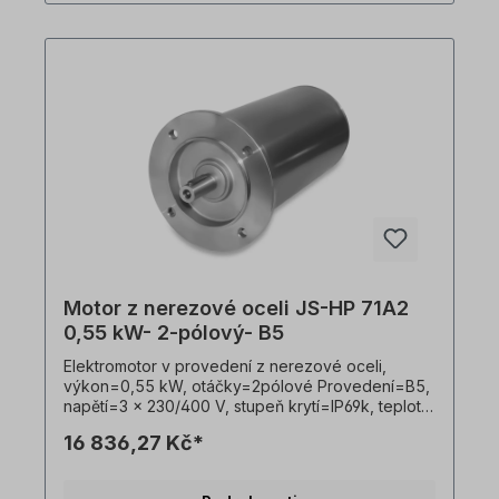
výrobků jsou nezávazné příklady!
Motor z nerezové oceli JS-HP 71A2
0,55 kW- 2-pólový- B5
Elektromotor v provedení z nerezové oceli,
výkon=0,55 kW, otáčky=2pólové Provedení=B5,
napětí=3 x 230/400 V, stupeň krytí=IP69k, teplotní
čidlo=PTO, Hmotnost=21,0 kg, hřídel=19 x 40 mm,
16 836,27 Kč*
hygienický kabelový vývod, vhodný pro
frekvenční měniče, V souladu s VDE 0105 a IEC
364 smí veškeré práce na elektrickém pohonu