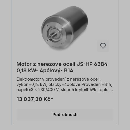
Motor z nerezové oceli JS-HP 63B4
0,18 kW- 4pólový- B14
Elektromotor v provedení z nerezové oceli,
výkon=0,18 kW, otáčky=4pólové Provedení=B14,
napětí=3 x 230/400 V, stupeň krytí=IP69k, teplotní
čidlo=PTO, Hmotnost=10 kg, hřídel=11 x 23 mm,
13 037,30 Kč*
hygienický kabelový vývod, vhodný pro
frekvenční měniče, V souladu s VDE 0105 a IEC
364 smí veškeré práce na elektrickém pohonu
Podrobnosti
provádět pouze kvalifikovaní pracovníci
Kvalifikovaným personálem. Všechny fotografie
výrobků jsou nezávazné příklady!