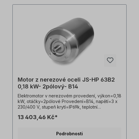
Motor z nerezové oceli JS-HP 63B2
0,18 kW- 2pólový- B14
Elektromotor v nerezovém provedení, výkon=0,18
kW, otáčky=2pólové Provedení=B14, napětí=3 x
230/400 V, stupeň krytí=IP69k, teplotní
čidlo=PTO, Hmotnost=10 kg, hřídel=11 x 23 mm,
13 403,46 Kč*
hygienický kabelový vývod, vhodný pro
frekvenční měniče, V souladu s VDE 0105 a IEC
364 smí veškeré práce na elektrickém pohonu
Podrobnosti
provádět pouze kvalifikovaní pracovníci