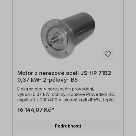
Motor z nerezové oceli JS-HP 71B2
0,37 kW- 2-pólový- B5
Elektromotor v nerezovém provedení,
výkon=0,37 kW, otáčky=2pólové Provedení=B5,
napětí=3 x 230/400 V, stupeň krytí=IP69k, teplotní
čidlo=PTO, Hmotnost=14,4 kg, hřídel=14 x 30 mm,
16 144,07 Kč*
hygienický kabelový vývod, vhodný pro
frekvenční měniče, V souladu s VDE 0105 a IEC
364 smí veškeré práce na elektrickém pohonu
Podrobnosti
provádět pouze kvalifikovaní pracovníci
Kvalifikovaným personálem. Všechny fotografie