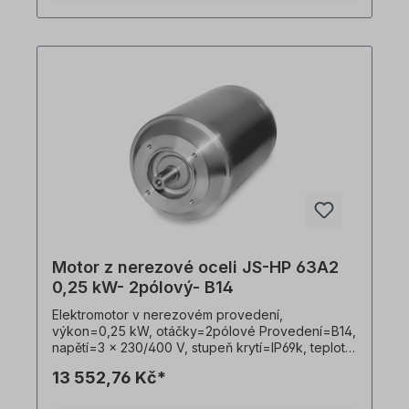
Kvalifikovaným personálem. Všechny fotografie
výrobků jsou nezávazné příklady!
Motor z nerezové oceli JS-HP 63A2
0,25 kW- 2pólový- B14
Elektromotor v nerezovém provedení,
výkon=0,25 kW, otáčky=2pólové Provedení=B14,
napětí=3 x 230/400 V, stupeň krytí=IP69k, teplotní
čidlo=PTO, Hmotnost=11,6 kg, hřídel=11 x 23 mm,
13 552,76 Kč*
hygienický kabelový vývod, vhodný pro
frekvenční měniče, V souladu s VDE 0105 a IEC