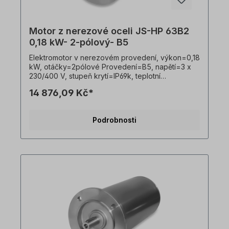
Motor z nerezové oceli JS-HP 63B2
0,18 kW- 2-pólový- B5
Elektromotor v nerezovém provedení, výkon=0,18
kW, otáčky=2pólové Provedení=B5, napětí=3 x
230/400 V, stupeň krytí=IP69k, teplotní
čidlo=PTO, Hmotnost=10,7 kg, hřídel=11 x 23 mm,
14 876,09 Kč*
hygienický kabelový vývod, vhodný pro
frekvenční měniče, V souladu s VDE 0105 a IEC
364 smí veškeré práce na elektrickém pohonu
Podrobnosti
provádět pouze kvalifikovaní pracovníci
Kvalifikovaným personálem. Všechny fotografie
výrobků jsou nezávazné příklady!