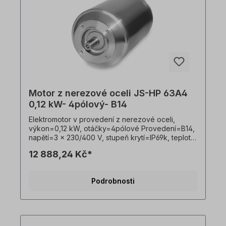
Motor z nerezové oceli JS-HP 63A4
0,12 kW- 4pólový- B14
Elektromotor v provedení z nerezové oceli,
výkon=0,12 kW, otáčky=4pólové Provedení=B14,
napětí=3 x 230/400 V, stupeň krytí=IP69k, teplotní
čidlo=PTO, Hmotnost=8,7 kg, hřídel=11 x 23 mm,
12 888,24 Kč*
hygienický kabelový vývod, vhodný pro
frekvenční měniče, V souladu s VDE 0105 a IEC
364 smí veškeré práce na elektrickém pohonu
Podrobnosti
provádět pouze kvalifikovaní pracovníci
Kvalifikovaným personálem. Všechny fotografie
výrobků jsou nezávazné příklady!