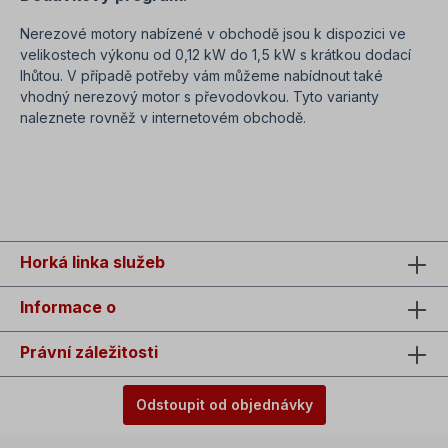
Nerezové motory nabízené v obchodě jsou k dispozici ve
velikostech výkonu od 0,12 kW do 1,5 kW s krátkou dodací
lhůtou. V případě potřeby vám můžeme nabídnout také
vhodný nerezový motor s převodovkou. Tyto varianty
naleznete rovněž v internetovém obchodě.
SEO: Nerezový motor 0,12-0,25-0,37-0,55-0,75-1,1-1,5 KW,
elektromotor v nerezovém provedení
Horká linka služeb
Informace o
Právní záležitosti
Odstoupit od objednávky