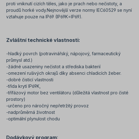
proti vniknutí cizích těles, jako je prach nebo nečistoty, a
proudů horké vody.
Nejnovější verze normy IEC60529 se nyní
vztahuje pouze na IP69 (IP69K=IP69).
Zvláštní technické vlastnosti:
-hladký povrch (potravinářský, nápojový, farmaceutický
průmysl atd.)
-žádné usazeniny nečistot a střediska bakterií
-omezení rušivých okrajů díky absenci chladicích žeber.
-dobré čisticí vlastnosti
-třída krytí IP69K,
-třífázový motor bez ventilátoru (důležitá vlastnost pro čisté
prostory)
-určeno pro náročný nepřetržitý provoz
-nadprůměrná životnost
-optimální plynulost chodu
Dodávkový program
: