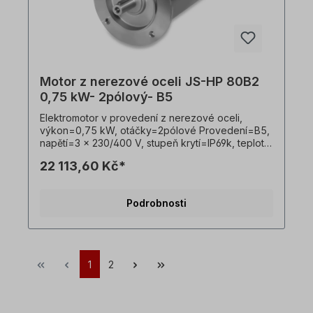
Motor z nerezové oceli JS-HP 80B2
0,75 kW- 2pólový- B5
Elektromotor v provedení z nerezové oceli,
výkon=0,75 kW, otáčky=2pólové Provedení=B5,
napětí=3 x 230/400 V, stupeň krytí=IP69k, teplotní
čidlo=PTO, Hmotnost=24 kg, hřídel=19 x 40 mm,
22 113,60 Kč*
hygienický kabelový vývod, vhodný pro
frekvenční měniče, V souladu s VDE 0105 a IEC
364 smí veškeré práce na elektrickém pohonu
Podrobnosti
provádět pouze kvalifikovaní pracovníci
Kvalifikovaným personálem. Všechny fotografie
výrobků jsou nezávazné příklady!
1
2