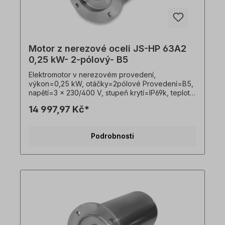
Motor z nerezové oceli JS-HP 63A2
0,25 kW- 2-pólový- B5
Elektromotor v nerezovém provedení,
výkon=0,25 kW, otáčky=2pólové Provedení=B5,
napětí=3 x 230/400 V, stupeň krytí=IP69k, teplotní
čidlo=PTO, Hmotnost=12,5 kg, hřídel=11 x 23 mm,
14 997,97 Kč*
hygienický kabelový vývod, vhodný pro
frekvenční měniče, V souladu s VDE 0105 a IEC
364 smí veškeré práce na elektrickém pohonu
Podrobnosti
provádět pouze kvalifikovaní pracovníci
Kvalifikovaným personálem. Všechny fotografie
výrobků jsou nezávazné příklady!