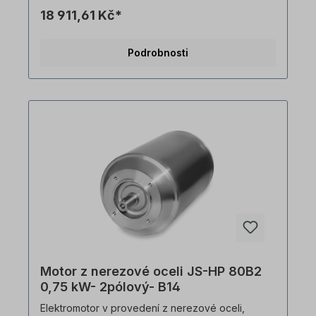
krytí=IP69k, teplotní čidlo=PTO, Hmotnost=22 kg,
18 911,61 Kč*
hřídel=19 x 40 mm, hygienický kabelový vývod,
vhodný pro frekvenční měniče, V souladu s VDE
0105 a IEC 364 smí veškeré práce na elektrickém
Podrobnosti
pohonu provádět pouze kvalifikovaní pracovníci
Kvalifikovaným personálem. Všechny fotografie
výrobků jsou nezávazné příklady!
Motor z nerezové oceli JS-HP 80B2
0,75 kW- 2pólový- B14
Elektromotor v provedení z nerezové oceli,