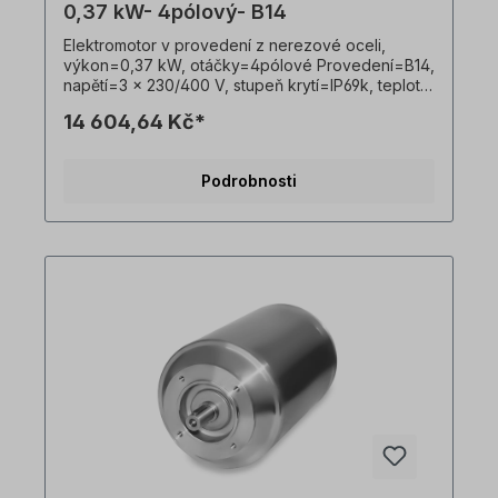
0,37 kW- 4pólový- B14
Elektromotor v provedení z nerezové oceli,
výkon=0,37 kW, otáčky=4pólové Provedení=B14,
napětí=3 x 230/400 V, stupeň krytí=IP69k, teplotní
čidlo=PTO, Hmotnost=13,5 kg, hřídel=14 x 30 mm,
14 604,64 Kč*
hygienický kabelový vývod, vhodný pro
frekvenční měniče, V souladu s VDE 0105 a IEC
364 smí veškeré práce na elektrickém pohonu
Podrobnosti
provádět pouze kvalifikovaní pracovníci
Kvalifikovaným personálem. Všechny fotografie
výrobků jsou nezávazné příklady!