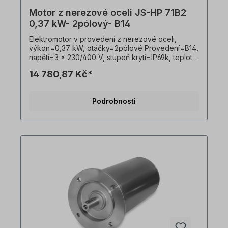
Motor z nerezové oceli JS-HP 71B2
0,37 kW- 2pólový- B14
Elektromotor v provedení z nerezové oceli,
výkon=0,37 kW, otáčky=2pólové Provedení=B14,
napětí=3 x 230/400 V, stupeň krytí=IP69k, teplotní
čidlo=PTO, Hmotnost=13,5 kg, hřídel=14 x 30 mm,
14 780,87 Kč*
hygienický kabelový vývod, vhodný pro
frekvenční měniče, V souladu s VDE 0105 a IEC
364 smí veškeré práce na elektrickém pohonu
Podrobnosti
provádět pouze kvalifikovaní pracovníci
Kvalifikovaným personálem. Všechny fotografie
výrobků jsou nezávazné příklady!