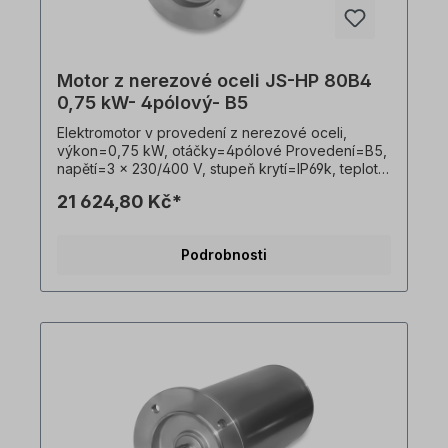
Motor z nerezové oceli JS-HP 80B4
0,75 kW- 4pólový- B5
Elektromotor v provedení z nerezové oceli,
výkon=0,75 kW, otáčky=4pólové Provedení=B5,
napětí=3 x 230/400 V, stupeň krytí=IP69k, teplotní
čidlo=PTO, Hmotnost=24 kg, hřídel=19 x 40 mm,
21 624,80 Kč*
hygienický kabelový vývod, vhodný pro
frekvenční měniče, V souladu s VDE 0105 a IEC
364 smí veškeré práce na elektrickém pohonu
Podrobnosti
provádět pouze kvalifikovaní pracovníci
Kvalifikovaným personálem. Všechny fotografie
výrobků jsou nezávazné příklady!