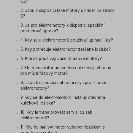
IE5?
2. Jsou k dispozici také motory s hřídelí na straně
B?
3. Je pro elektromotory k dispozici speciální
povrchová úprava?
4. Kdy se u elektromotorů používají upínací lišty?
5. Kdy potřebuje elektromotor zesílené ložisko?
6. Kde se používají vaše třífázové motory?
7. Který ventilátor nuceného chlazení je vhodný
pro můj třífázový motor?
8. Jsou k dispozici náhradní díly i pro litinové
elektromotory?
9. Kdy se do elektromotorů instalují otevřená
kuličková ložiska?
10. Kdy je třeba provést servis ložisek
elektromotorů?
11. Kdy by měl být motor vybaven ložiskem s
proudovou izolací?