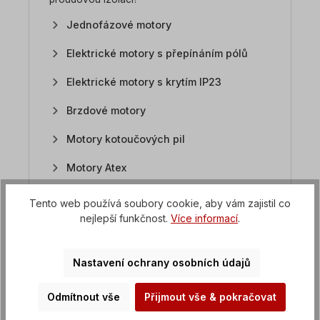
Jednofázové motory
Elektrické motory s přepínáním pólů
Elektrické motory s krytím IP23
Brzdové motory
Motory kotoučových pil
Motory Atex
Motory z nerezové oceli
Tento web používá soubory cookie, aby vám zajistil co
nejlepší funkčnost.
Více informací
.
Ploché motory / motory pil
Stejnosměrné motory
Nastavení ochrany osobních údajů
FAQ Převodové motory
Odmítnout vše
Přijmout vše & pokračovat