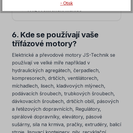
- Otisk
FAQ Frekvenční měniče
6. Kde se používají vaše
třífázové motory?
Elektrické a převodové motory JS-Technik se
používají ve velké míře například v
hydraulických agregátech, čerpadlech,
kompresorech, drtičích, ventilátorech,
míchadlech, lisech, kladivových mlýnech,
podávacích šroubech, trubkových šroubech,
dávkovacích šroubech, drtičích obilí, pásových
a řetězových dopravnících, Regulátory,
spirálové dopravníky, elevátory, pásové
sušárny, sila na krmiva, pračky, extrudéry, balicí
stroje, lisovací kontejnery, pily, recyklační