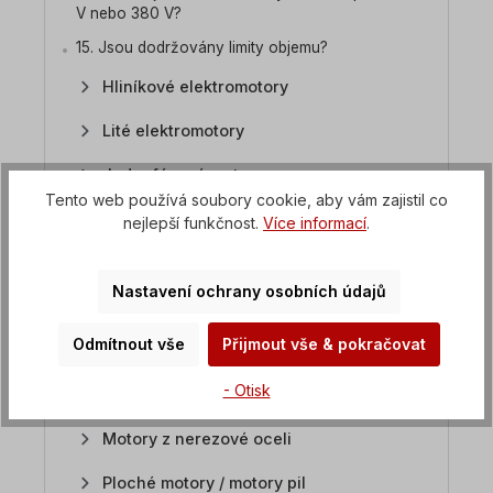
V nebo 380 V?
15. Jsou dodržovány limity objemu?
Hliníkové elektromotory
Lité elektromotory
Jednofázové motory
Tento web používá soubory cookie, aby vám zajistil co
Elektrické motory s přepínáním pólů
nejlepší funkčnost.
Více informací
.
Elektrické motory s krytím IP23
Nastavení ochrany osobních údajů
Brzdové motory
Odmítnout vše
Přijmout vše & pokračovat
Motory kotoučových pil
- Otisk
Motory Atex
Motory z nerezové oceli
Ploché motory / motory pil