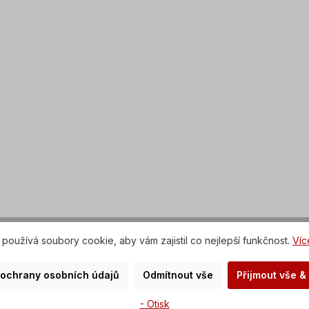
používá soubory cookie, aby vám zajistil co nejlepší funkčnost.
Víc
 ochrany osobních údajů
Odmítnout vše
Přijmout vše &
- Otisk