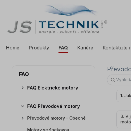
a vyhledávání
Přeskočit na hlavní navigaci
Home
Produkty
FAQ
Kariéra
Kontaktujte 
Převodo
FAQ
FAQ Elektrické motory
1. Ja
FAQ Převodové motory
3. V 
Převodové motory - Obecné
moto
Motory se šnekovou