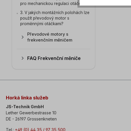
pro mechanickou regulaci otáček?
3. V jakých montážních polohách lze
použít převodový motor s
proměnnými otáčkami?
Převodové motory s
frekvenčním měničem
FAQ Frekvenční měniče
Horká linka služeb
JS-Technik GmbH
Lether Gewerbestrasse 10
DE - 26197 Grossenkneten
Tel.:
+49 (0) 44 35 / 97 35 500