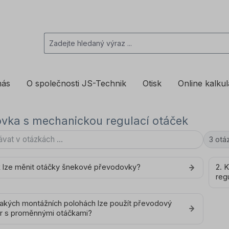
nás
O společnosti JS-Technik
Otisk
Online kalku
vka s mechanickou regulací otáček
3 otá
k lze měnit otáčky šnekové převodovky?
2. 
reg
jakých montážních polohách lze použít převodový
r s proměnnými otáčkami?