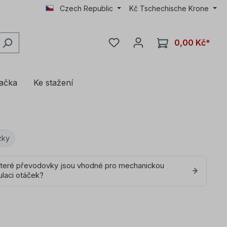
Czech Republic
Kč
Tschechische Krone
0,00 Kč*
lačka
Ke stažení
zky
Které převodovky jsou vhodné pro mechanickou
ulaci otáček?