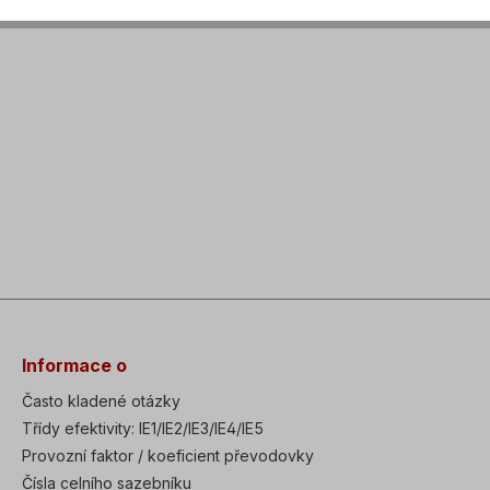
Informace o
Často kladené otázky
Třídy efektivity: IE1/IE2/IE3/IE4/IE5
Provozní faktor / koeficient převodovky
Čísla celního sazebníku