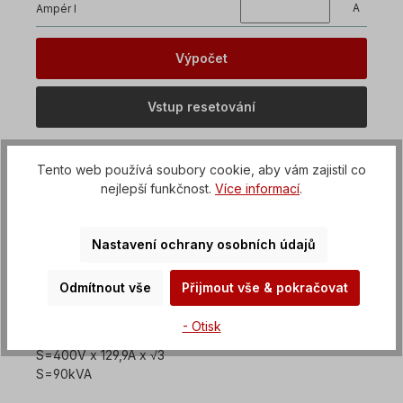
A
Ampér I
Tento web používá soubory cookie, aby vám zajistil co
nejlepší funkčnost.
Více informací
.
Zde je příklad:
Nastavení ochrany osobních údajů
Třífázový motor s napětím 400 V má jmenovitý proud
129,9 A.
Jaký zdánlivý výkon vyplývá z těchto údajů?
Odmítnout vše
Přijmout vše & pokračovat
- Otisk
S=U x I x √3
S=400V x 129,9A x √3
S=90kVA