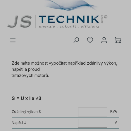
 na hlavní obsah
Zde máte možnost vypočítat například zdánlivý výkon,
napětí a proud
třífázových motorů.
S = U x I x √3
KVA
Zdánlivý výkon S
V
Napětí U