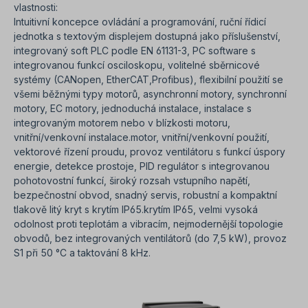
vlastnosti:
Intuitivní koncepce ovládání a programování, ruční řídicí
jednotka s textovým displejem dostupná jako příslušenství,
integrovaný soft PLC podle EN 61131-3, PC software s
integrovanou funkcí osciloskopu, volitelné sběrnicové
systémy (CANopen, EtherCAT,Profibus), flexibilní použití se
všemi běžnými typy motorů, asynchronní motory, synchronní
motory, EC motory, jednoduchá instalace, instalace s
integrovaným motorem nebo v blízkosti motoru,
vnitřní/venkovní instalace.motor, vnitřní/venkovní použití,
vektorové řízení proudu, provoz ventilátoru s funkcí úspory
energie, detekce prostoje, PID regulátor s integrovanou
pohotovostní funkcí, široký rozsah vstupního napětí,
bezpečnostní obvod, snadný servis, robustní a kompaktní
tlakově litý kryt s krytím IP65.krytím IP65, velmi vysoká
odolnost proti teplotám a vibracím, nejmodernější topologie
obvodů, bez integrovaných ventilátorů (do 7,5 kW), provoz
S1 při 50 °C a taktování 8 kHz.