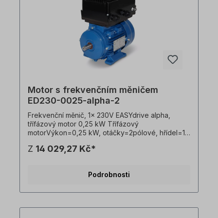
Motor s frekvenčním měničem
ED230-0025-alpha-2
Frekvenční měnič, 1x 230V EASYdrive alpha,
třífázový motor 0,25 kW Třífázový
motorVýkon=0,25 kW, otáčky=2pólové, hřídel=14
x 30 mm, celková hmotnost=7,5
Z
14 029,27 Kč*
kg,provedení=B3, vstupní napětí=1 x 230 V- 50
Hz, 3 x 265 V- 60 Hz (± 5 % podle VDE
0530),frekvence=50/60 Hertz, Barva=RAL 5010
Podrobnosti
(hořcově modrá), stupeň krytí=IP55, teplotní
čidlo=3 x PTC termistory, umístění
svorkovnice=nahoře, kryt=tlakový hliníkový
odlitek, třída izolace=F (155 °C), kuličkové
ložisko=SKF, C&U, o. ekvivalent, chlazení=axiální