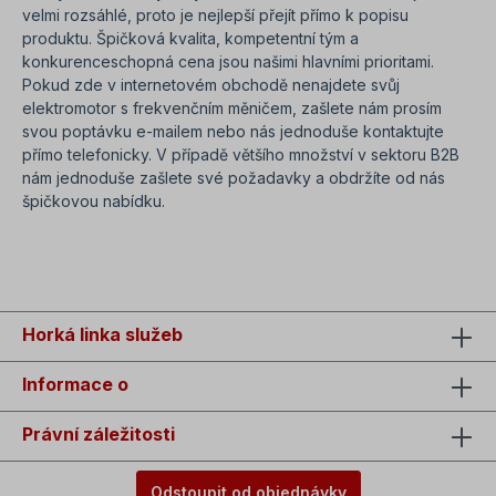
velmi rozsáhlé, proto je nejlepší přejít přímo k popisu
produktu. Špičková kvalita, kompetentní tým a
konkurenceschopná cena jsou našimi hlavními prioritami.
Pokud zde v internetovém obchodě nenajdete svůj
elektromotor s frekvenčním měničem, zašlete nám prosím
svou poptávku e-mailem nebo nás jednoduše kontaktujte
přímo telefonicky. V případě většího množství v sektoru B2B
nám jednoduše zašlete své požadavky a obdržíte od nás
špičkovou nabídku.
SEO=integrovaný motor s frekvenčním měničem
Horká linka služeb
Informace o
Právní záležitosti
Odstoupit od objednávky