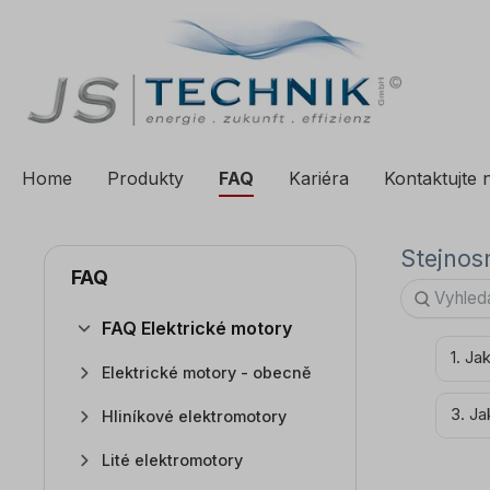
a vyhledávání
Přeskočit na hlavní navigaci
Home
Produkty
FAQ
Kariéra
Kontaktujte 
Stejno
FAQ
FAQ Elektrické motory
1. Ja
Elektrické motory - obecně
3. Ja
Hliníkové elektromotory
Lité elektromotory