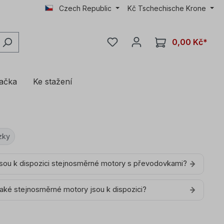
Czech Republic
Kč
Tschechische Krone
0,00 Kč*
lačka
Ke stažení
zky
Jsou k dispozici stejnosměrné motory s převodovkami?
Jaké stejnosměrné motory jsou k dispozici?