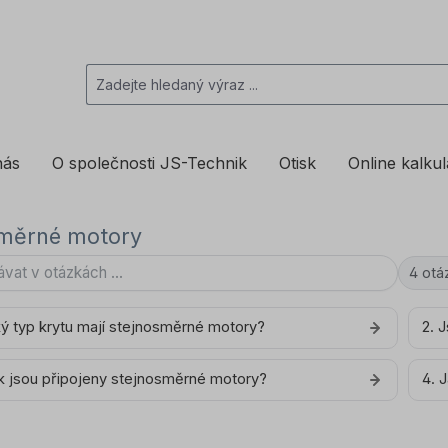
nás
O společnosti JS-Technik
Otisk
Online kalku
směrné motory
4 otá
ký typ krytu mají stejnosměrné motory?
2. 
k jsou připojeny stejnosměrné motory?
4. 