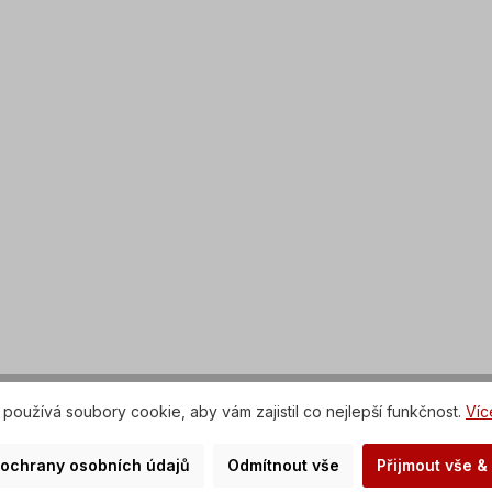
používá soubory cookie, aby vám zajistil co nejlepší funkčnost.
Víc
 ochrany osobních údajů
Odmítnout vše
Přijmout vše &