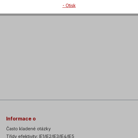
- Otisk
Informace o
Často kladené otázky
Třídy efektivity: IE1/IE2/IE3/IE4/IE5