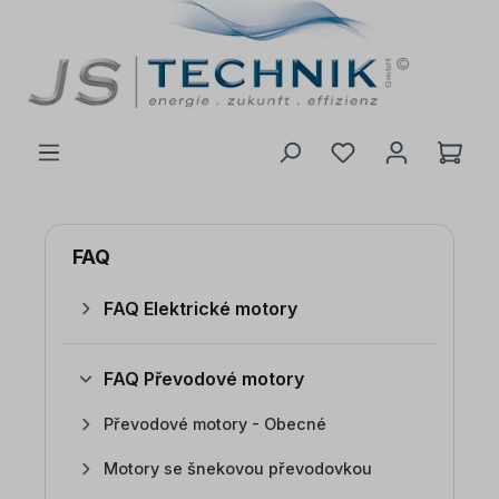
 na hlavní obsah
FAQ
FAQ Elektrické motory
FAQ Převodové motory
Převodové motory - Obecné
Motory se šnekovou převodovkou