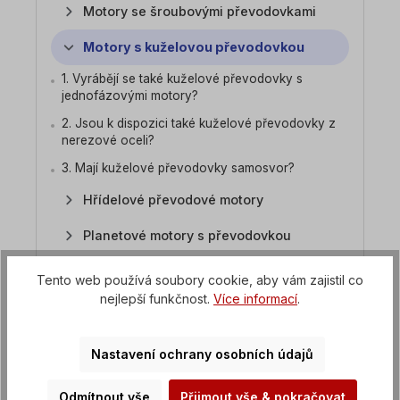
Motory se šroubovými převodovkami
Motory s kuželovou převodovkou
1. Vyrábějí se také kuželové převodovky s
jednofázovými motory?
2. Jsou k dispozici také kuželové převodovky z
nerezové oceli?
3. Mají kuželové převodovky samosvor?
Hřídelové převodové motory
Planetové motory s převodovkou
Průmyslové převodovky pro velké
Tento web používá soubory cookie, aby vám zajistil co
zatížení
nejlepší funkčnost.
Více informací
.
Převodovka s mechanickou regulací
otáček
Nastavení ochrany osobních údajů
Převodové motory s frekvenčním
měničem
Odmítnout vše
Přijmout vše & pokračovat