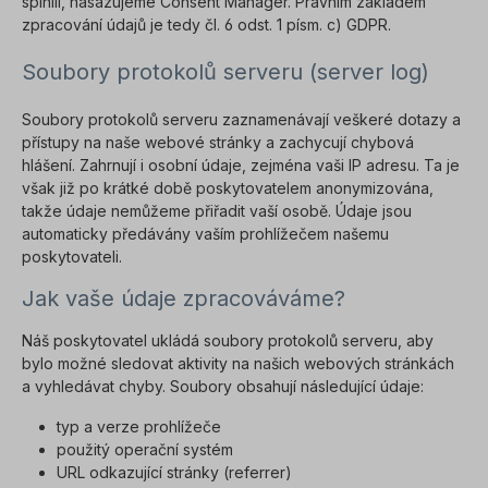
splnili, nasazujeme Consent Manager. Právním základem
zpracování údajů je tedy čl. 6 odst. 1 písm. c) GDPR.
Soubory protokolů serveru (server log)
Soubory protokolů serveru zaznamenávají veškeré dotazy a
přístupy na naše webové stránky a zachycují chybová
hlášení. Zahrnují i osobní údaje, zejména vaši IP adresu. Ta je
však již po krátké době poskytovatelem anonymizována,
takže údaje nemůžeme přiřadit vaší osobě. Údaje jsou
automaticky předávány vaším prohlížečem našemu
poskytovateli.
Jak vaše údaje zpracováváme?
Náš poskytovatel ukládá soubory protokolů serveru, aby
bylo možné sledovat aktivity na našich webových stránkách
a vyhledávat chyby. Soubory obsahují následující údaje:
typ a verze prohlížeče
použitý operační systém
URL odkazující stránky (referrer)