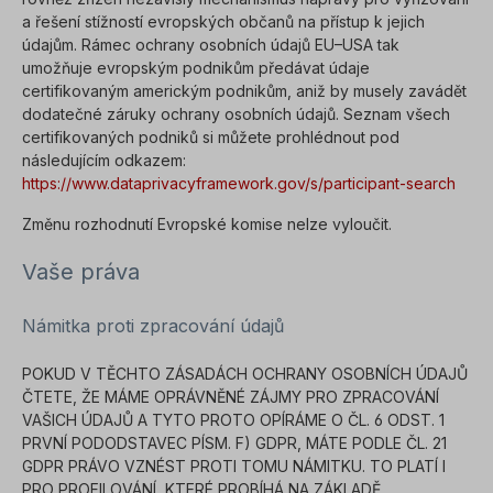
a řešení stížností evropských občanů na přístup k jejich
údajům. Rámec ochrany osobních údajů EU–USA tak
umožňuje evropským podnikům předávat údaje
certifikovaným americkým podnikům, aniž by musely zavádět
dodatečné záruky ochrany osobních údajů. Seznam všech
certifikovaných podniků si můžete prohlédnout pod
následujícím odkazem:
https://www.dataprivacyframework.gov/s/participant-search
Změnu rozhodnutí Evropské komise nelze vyloučit.
Vaše práva
Námitka proti zpracování údajů
POKUD V TĚCHTO ZÁSADÁCH OCHRANY OSOBNÍCH ÚDAJŮ
ČTETE, ŽE MÁME OPRÁVNĚNÉ ZÁJMY PRO ZPRACOVÁNÍ
VAŠICH ÚDAJŮ A TYTO PROTO OPÍRÁME O ČL. 6 ODST. 1
PRVNÍ PODODSTAVEC PÍSM. F) GDPR, MÁTE PODLE ČL. 21
GDPR PRÁVO VZNÉST PROTI TOMU NÁMITKU. TO PLATÍ I
PRO PROFILOVÁNÍ, KTERÉ PROBÍHÁ NA ZÁKLADĚ