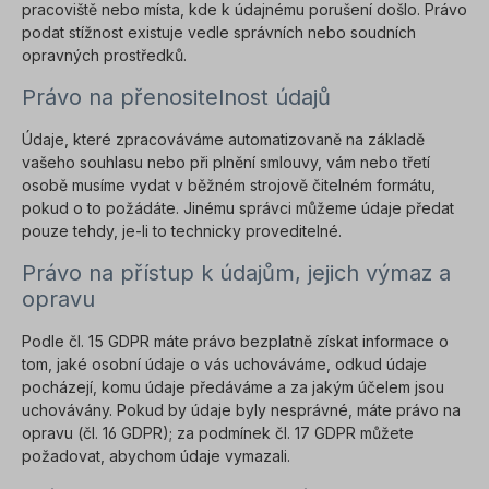
pracoviště nebo místa, kde k údajnému porušení došlo. Právo
podat stížnost existuje vedle správních nebo soudních
opravných prostředků.
Právo na přenositelnost údajů
Údaje, které zpracováváme automatizovaně na základě
vašeho souhlasu nebo při plnění smlouvy, vám nebo třetí
osobě musíme vydat v běžném strojově čitelném formátu,
pokud o to požádáte. Jinému správci můžeme údaje předat
pouze tehdy, je-li to technicky proveditelné.
Právo na přístup k údajům, jejich výmaz a
opravu
Podle čl. 15 GDPR máte právo bezplatně získat informace o
tom, jaké osobní údaje o vás uchováváme, odkud údaje
pocházejí, komu údaje předáváme a za jakým účelem jsou
uchovávány. Pokud by údaje byly nesprávné, máte právo na
opravu (čl. 16 GDPR); za podmínek čl. 17 GDPR můžete
požadovat, abychom údaje vymazali.