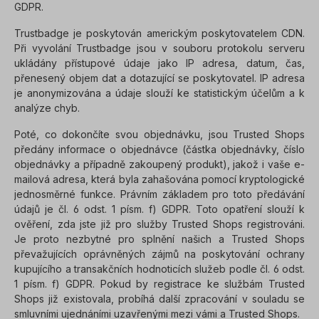
GDPR.
Trustbadge je poskytován americkým poskytovatelem CDN.
Při vyvolání Trustbadge jsou v souboru protokolu serveru
ukládány přístupové údaje jako IP adresa, datum, čas,
přenesený objem dat a dotazující se poskytovatel. IP adresa
je anonymizována a údaje slouží ke statistickým účelům a k
analýze chyb.
Poté, co dokončíte svou objednávku, jsou Trusted Shops
předány informace o objednávce (částka objednávky, číslo
objednávky a případně zakoupený produkt), jakož i vaše e-
mailová adresa, která byla zahašována pomocí kryptologické
jednosměrné funkce. Právním základem pro toto předávání
údajů je čl. 6 odst. 1 písm. f) GDPR. Toto opatření slouží k
ověření, zda jste již pro služby Trusted Shops registrováni.
Je proto nezbytné pro splnění našich a Trusted Shops
převažujících oprávněných zájmů na poskytování ochrany
kupujícího a transakčních hodnoticích služeb podle čl. 6 odst.
1 písm. f) GDPR. Pokud by registrace ke službám Trusted
Shops již existovala, probíhá další zpracování v souladu se
smluvními ujednáními uzavřenými mezi vámi a Trusted Shops.