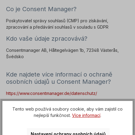
Co je Consent Manager?
Poskytovatel správy souhlasů (CMP) pro získávání,
zpracování a předávání souhlasů v souladu s GDPR
Kdo vaše údaje zpracovává?
Consentmanager AB, Håltegelvägen 1b, 72348 Västerås,
Švédsko
Kde najdete více informací o ochraně
osobních údajů u Consent Manager?
https://www.consentmanager.de/datenschutz/
Jak vaše údaje zpracováváme?
Tento web používá soubory cookie, aby vám zajistil co
nejlepší funkčnost.
Více informací
.
Consent Manager nasazujeme, abychom získali váš souhlas s
ukládáním cookies do vašeho zařízení a v souladu s předpisy
o ochraně osobních údajů jej zdokumentovali. Když navštívíte
Nastavení ochrany osobních údajů