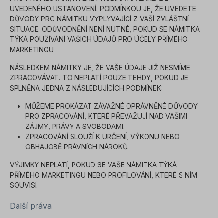
UVEDENÉHO USTANOVENÍ. PODMÍNKOU JE, ŽE UVEDETE
DŮVODY PRO NÁMITKU VYPLÝVAJÍCÍ Z VAŠÍ ZVLÁŠTNÍ
SITUACE. ODŮVODNĚNÍ NENÍ NUTNÉ, POKUD SE NÁMITKA
TÝKÁ POUŽÍVÁNÍ VAŠICH ÚDAJŮ PRO ÚČELY PŘÍMÉHO
MARKETINGU.
NÁSLEDKEM NÁMITKY JE, ŽE VAŠE ÚDAJE JIŽ NESMÍME
ZPRACOVÁVAT. TO NEPLATÍ POUZE TEHDY, POKUD JE
SPLNĚNA JEDNA Z NÁSLEDUJÍCÍCH PODMÍNEK:
MŮŽEME PROKÁZAT ZÁVAŽNÉ OPRÁVNĚNÉ DŮVODY
PRO ZPRACOVÁNÍ, KTERÉ PŘEVAŽUJÍ NAD VAŠIMI
ZÁJMY, PRÁVY A SVOBODAMI.
ZPRACOVÁNÍ SLOUŽÍ K URČENÍ, VÝKONU NEBO
OBHAJOBĚ PRÁVNÍCH NÁROKŮ.
VÝJIMKY NEPLATÍ, POKUD SE VAŠE NÁMITKA TÝKÁ
PŘÍMÉHO MARKETINGU NEBO PROFILOVÁNÍ, KTERÉ S NÍM
SOUVISÍ.
Další práva