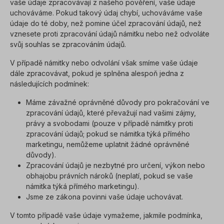
vaše údaje zpracovávají z našeho pověření, vaše údaje
uchováváme. Pokud takový údaj chybí, uchováváme vaše
údaje do té doby, než pomine účel zpracování údajů, než
vznesete proti zpracování údajů námitku nebo než odvoláte
svůj souhlas se zpracováním údajů.
V případě námitky nebo odvolání však smíme vaše údaje
dále zpracovávat, pokud je splněna alespoň jedna z
následujících podmínek:
Máme závažné oprávněné důvody pro pokračování ve
zpracování údajů, které převažují nad vašimi zájmy,
právy a svobodami (pouze v případě námitky proti
zpracování údajů; pokud se námitka týká přímého
marketingu, nemůžeme uplatnit žádné oprávněné
důvody).
Zpracování údajů je nezbytné pro určení, výkon nebo
obhajobu právních nároků (neplatí, pokud se vaše
námitka týká přímého marketingu).
Jsme ze zákona povinni vaše údaje uchovávat.
V tomto případě vaše údaje vymažeme, jakmile podmínka,