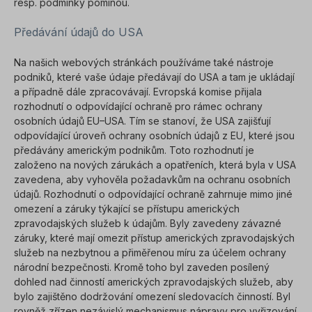
resp. podmínky pominou.
Předávání údajů do USA
Na našich webových stránkách používáme také nástroje
podniků, které vaše údaje předávají do USA a tam je ukládají
a případně dále zpracovávají. Evropská komise přijala
rozhodnutí o odpovídající ochraně pro rámec ochrany
osobních údajů EU–USA. Tím se stanoví, že USA zajišťují
odpovídající úroveň ochrany osobních údajů z EU, které jsou
předávány americkým podnikům. Toto rozhodnutí je
založeno na nových zárukách a opatřeních, která byla v USA
zavedena, aby vyhověla požadavkům na ochranu osobních
údajů. Rozhodnutí o odpovídající ochraně zahrnuje mimo jiné
omezení a záruky týkající se přístupu amerických
zpravodajských služeb k údajům. Byly zavedeny závazné
záruky, které mají omezit přístup amerických zpravodajských
služeb na nezbytnou a přiměřenou míru za účelem ochrany
národní bezpečnosti. Kromě toho byl zaveden posílený
dohled nad činností amerických zpravodajských služeb, aby
bylo zajištěno dodržování omezení sledovacích činností. Byl
rovněž zřízen nezávislý mechanismus nápravy pro vyřizování