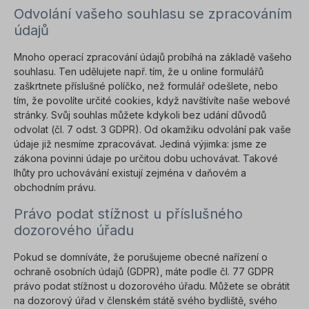
Odvolání vašeho souhlasu se zpracováním
údajů
Mnoho operací zpracování údajů probíhá na základě vašeho
souhlasu. Ten udělujete např. tím, že u online formulářů
zaškrtnete příslušné políčko, než formulář odešlete, nebo
tím, že povolíte určité cookies, když navštívíte naše webové
stránky. Svůj souhlas můžete kdykoli bez udání důvodů
odvolat (čl. 7 odst. 3 GDPR). Od okamžiku odvolání pak vaše
údaje již nesmíme zpracovávat. Jediná výjimka: jsme ze
zákona povinni údaje po určitou dobu uchovávat. Takové
lhůty pro uchovávání existují zejména v daňovém a
obchodním právu.
Právo podat stížnost u příslušného
dozorového úřadu
Pokud se domníváte, že porušujeme obecné nařízení o
ochraně osobních údajů (GDPR), máte podle čl. 77 GDPR
právo podat stížnost u dozorového úřadu. Můžete se obrátit
na dozorový úřad v členském státě svého bydliště, svého