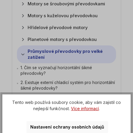
Motory se šroubovými převodovkami
Motory s kuželovou převodovkou
Hřídelové převodové motory
Planetové motory s převodovkou
Průmyslové převodovky pro velké
zatížení
1. Čím se vyznačují horizontální šikmé
převodovky?
2. Existuje externí chladicí systém pro horizontální
šikmé převodovky?
3. Jaký točivý moment mají horizontální šikmé
Tento web používá soubory cookie, aby vám zajistil co
převodovky?
nejlepší funkčnost.
Více informací
.
Převodovka s mechanickou regulací
otáček
Nastavení ochrany osobních údajů
Převodové motory s frekvenčním