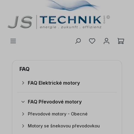
 na hlavní obsah
FAQ
FAQ Elektrické motory
FAQ Převodové motory
Převodové motory - Obecné
Motory se šnekovou převodovkou