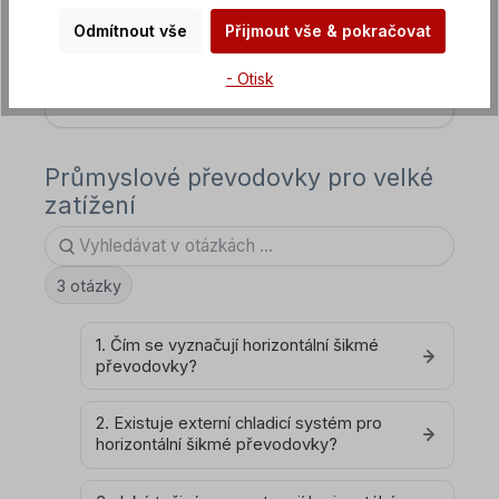
měničem
Odmítnout vše
Přijmout vše & pokračovat
- Otisk
FAQ Frekvenční měniče
Průmyslové převodovky pro velké
zatížení
3 otázky
1. Čím se vyznačují horizontální šikmé
převodovky?
2. Existuje externí chladicí systém pro
horizontální šikmé převodovky?