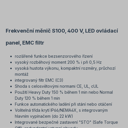
výměna ventilátoru s automaticky zobrazovaným
časem výměny PLC sekvence programovatelné
pomocí funkčních bloků digitální a analogové I/O,
Modbus TCP, Ethernet/IP, Profibus DP, CANopen
(v přípravě: Profinet, EtherCAT)
Frekvenční měnič S100, 400 V, LED ovládací
panel, EMC filtr
rozšířené funkce bezsenzorového řízení
vysoký rozběhový moment 200 % i při 0,5 Hz
vysoká hustota výkonu, kompaktní rozměry, průchozí
montáž
integrovaný filtr EMC (C3)
Shoda s celosvětovými normami CE, UL, cUL
Použití Heavy Duty 150 % během 1 min nebo Normal
Duty 120 % během 1 min
Funkce automatického ladění při stání nebo otáčení
Volitelná třída krytí IP66/NEMA4X, s integrovaným
hlavním vypínačem (do 22 kW)
Integrované bezpečné zastavení "STO" (Safe Torque