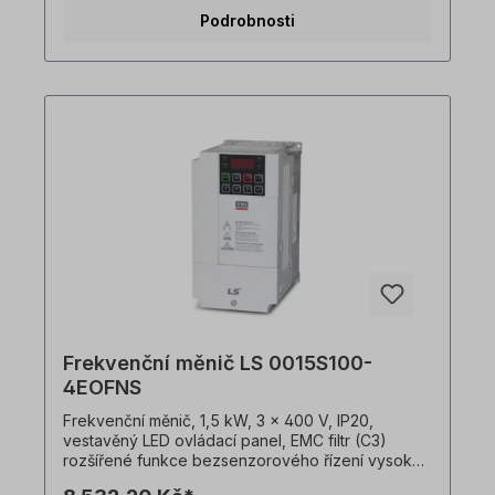
globálními normami CE, UL, cUL Použití Heavy Duty
Podrobnosti
150 % během 1 min nebo Normal Duty 120 %
během 1 min Funkce automatického ladění v klidu
nebo při otáčení Volitelná třída krytí IP66/NEMA4X
s integrovaným hlavním vypínačem (do 22 kW)
Integrované bezpečné zastavení "STO" (Safe
Torque Off), redundantní vstupní obvody
integrovaný displej s jednoduchým ovládáním,
možnost externího dálkového zobrazení Funkce
inteligentního kopírování, pro kterou nemusí být
S100 pod napětím jednoduchá výměna ventilátoru
s automaticky zobrazovaným časem výměny PLC
sekvence programovatelné pomocí funkčních
bloků digitální a analogové I/O, Modbus TCP,
Ethernet/IP, Profibus DP, CANopen (v přípravě:
Profinet, EtherCAT)
Frekvenční měnič LS 0015S100-
4EOFNS
Frekvenční měnič, 1,5 kW, 3 x 400 V, IP20,
vestavěný LED ovládací panel, EMC filtr (C3)
rozšířené funkce bezsenzorového řízení vysoký
rozběhový moment 200 % i při 0,5 Hz vysoká