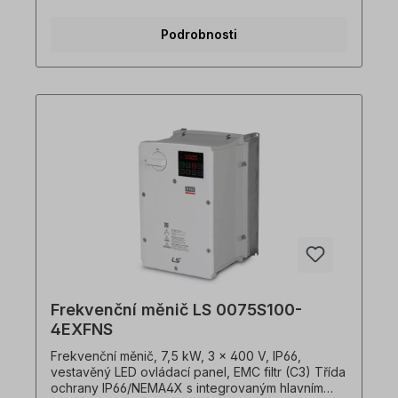
Hz vysoká hustota výkonu, kompaktní rozměry,
průchozí montáž integrovaný filtr EMC (C3) Shoda
Podrobnosti
s globálními normami CE, UL, cUL Použití Heavy
Duty 150 % během 1 min nebo Normal Duty 120 %
během 1 min Funkce automatického ladění při stání
nebo otáčení Integrované bezpečné zastavení
"STO" (Safe Torque Off), redundantní vstupní
obvody integrovaný displej s jednoduchým
ovládáním, možnost externího dálkového
zobrazení Funkce inteligentního kopírování, pro
kterou nemusí být S100 pod napětím jednoduchá
výměna ventilátoru s automaticky zobrazovaným
časem výměny PLC sekvence programovatelné
pomocí funkčních bloků digitální a analogové I/O,
Modbus TCP, Ethernet/IP, Profibus DP, CANopen
(v přípravě: Profinet, EtherCAT)
Frekvenční měnič LS 0075S100-
4EXFNS
Frekvenční měnič, 7,5 kW, 3 x 400 V, IP66,
vestavěný LED ovládací panel, EMC filtr (C3) Třída
ochrany IP66/NEMA4X s integrovaným hlavním