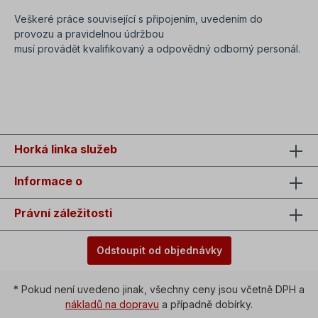
Veškeré práce související s připojením, uvedením do
provozu a pravidelnou údržbou
musí provádět kvalifikovaný a odpovědný odborný personál.
SEO=frekvenční měnič S100, 400 V, LED ovládací panel, EMC
filtr. Moderní frekvenční měnič IP20 - IP66
Horká linka služeb
Informace o
Právní záležitosti
Odstoupit od objednávky
* Pokud není uvedeno jinak, všechny ceny jsou včetně DPH a
nákladů na dopravu
a případně dobírky.