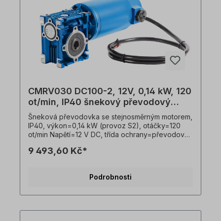
CMRV030 DC100-2, 12V, 0,14 kW, 120
ot/min, IP40 šnekový převodový
motor
Šneková převodovka se stejnosměrným motorem,
IP40, výkon=0,14 kW (provoz S2), otáčky=120
ot/min Napětí=12 V DC, třída ochrany=převodovka
IP55, motor IP40, spotřeba proudu=12 V/16,8 A,
9 493,60 Kč*
Provozní režim=S2 (krátkodobý provoz), dutá
hřídel=14 mm, otáčky motoru=2 póly, převodový
poměr (i)=25, Točivý moment=8,7 Nm, provozní
Podrobnosti
faktor (f.s.)=1,7, připojení=vývodový kabel (1 m),
hmotnost=3,7 kg. Volitelně je k dispozici externí
regulace otáček.Převodovku lze provozovat v
obou směrech otáčení a dodává se s olejovou
náplní. V souladu s normami VDE 0105 a IEC 364