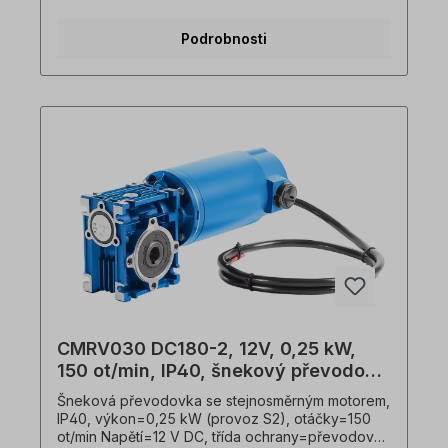
hřídel=14 mm, otáčky motoru=2 póly, převodový
poměr (i)=15, Točivý moment=10,0 Nm, provozní
Podrobnosti
faktor (f.s.)=1,6, připojení=vývodový kabel (1 m),
hmotnost=4,4 kg. Volitelně je k dispozici externí
regulace otáček. Provedení s brzdou, rotačním
snímačem nebo jiným Třídou ochrany na vyžádání.
Převodovku lze provozovat v obou směrech
otáčení a je dodávána včetně olejové náplně při
dodání. V souladu s normami VDE 0105 a IEC 364
smí veškeré práce na elektrickém pohonu
provádět pouze kvalifikovaným odborným
personálem. Všechny fotografie výrobků jsou
nezávazné příklady! Technické změny
vyhrazeny.Důležité informaceTato pohonná
jednotka je vyrobena na zakázku. Vrácení zboží
ani zrušení objednávky není možné!Všechny
fotografie produktů jsou pouze ilustrativní.
Technické specifikace se mohou změnit.
CMRV030 DC180-2, 12V, 0,25 kW,
150 ot/min, IP40, šnekový převodový
motor
Šneková převodovka se stejnosměrným motorem,
IP40, výkon=0,25 kW (provoz S2), otáčky=150
ot/min Napětí=12 V DC, třída ochrany=převodovka