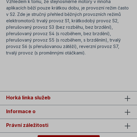
Vzhledem k tomu, že stejnosměrné motory v mnoha
aplikacích běží pouze krátkou dobu, je provozní režim často
v S2. Zde je stručný přehled běžných provozních režimů
elektromotorů: trvalý provoz S1, krátkodobý provoz S2,
přerušovaný provoz S3 (bez rozběhu, bez brzdění),
přerušovaný provoz S4 (s rozběhem, bez brzdění),
přerušovaný provoz S5 (s rozběhem, s brzděním), trvalý
provoz S6 (s přerušovanou zátěží), reverzní provoz S7,
trvalý provoz (s proměnnými otáčkami).
SEO=šnekový převod se stejnosměrným motorem na 12V +
24V
Horká linka služeb
Informace o
Právní záležitosti