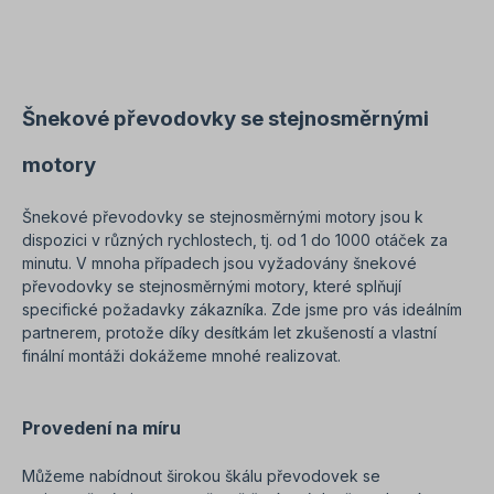
pouze kvalifikovaným odborným personálem.
Všechny fotografie výrobků jsou nezávazné
příklady! Technické změny vyhrazeny.Důležité
informaceTato pohonná jednotka je vyrobena na
zakázku. Vrácení zboží ani zrušení objednávky
není možné!Všechny fotografie produktů jsou
Šnekové převodovky se stejnosměrnými
pouze ilustrativní. Technické specifikace se
mohou změnit.
motory
Šnekové převodovky se stejnosměrnými motory jsou k
dispozici v různých rychlostech, tj. od 1 do 1000 otáček za
minutu. V mnoha případech jsou vyžadovány šnekové
převodovky se stejnosměrnými motory, které splňují
specifické požadavky zákazníka. Zde jsme pro vás ideálním
partnerem, protože díky desítkám let zkušeností a vlastní
finální montáži dokážeme mnohé realizovat.
Provedení na míru
Můžeme nabídnout širokou škálu převodovek se