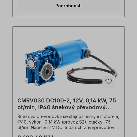
poměr (i)=30, Točivý moment=10,0 Nm, provozní
Podrobnosti
faktor (f.s.)=1,8, připojení=vývodový kabel (1 m),
hmotnost=3,7 kg. Volitelně je k dispozici externí
regulace otáček. Provedení s brzdou, rotačním
snímačem nebo jiným Třídou ochrany na vyžádání.
Převodovku lze provozovat v obou směrech
otáčení a je dodávána včetně olejové náplně při
dodání. V souladu s normami VDE 0105 a IEC 364
smí veškeré práce na elektrickém pohonu
provádět pouze kvalifikovaným odborným
personálem. Všechny fotografie výrobků jsou
nezávazné příklady! Technické změny
vyhrazeny.Důležité informaceTato pohonná
jednotka je vyrobena na zakázku. Vrácení zboží
ani zrušení objednávky není možné!Všechny
fotografie produktů jsou pouze ilustrativní.
Technické specifikace se mohou změnit.
CMRV030 DC100-2, 12V, 0,14 kW, 75
ot/min, IP40 šnekový převodový
motor
Šneková převodovka se stejnosměrným motorem,
IP40, výkon=0,14 kW (provoz S2), otáčky=75
ot/min Napětí=12 V DC, třída ochrany=převodovka
IP55, motor IP40, spotřeba proudu=12 V/16,8 A,