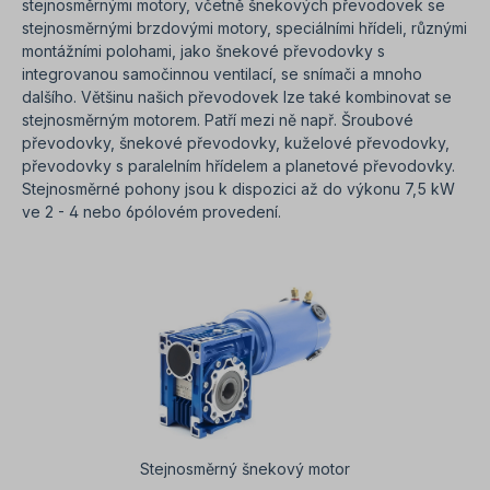
stejnosměrnými motory, včetně šnekových převodovek se
stejnosměrnými brzdovými motory, speciálními hřídeli, různými
montážními polohami, jako šnekové převodovky s
integrovanou samočinnou ventilací, se snímači a mnoho
dalšího. Většinu našich převodovek lze také kombinovat se
stejnosměrným motorem. Patří mezi ně např. Šroubové
převodovky, šnekové převodovky, kuželové převodovky,
převodovky s paralelním hřídelem a planetové převodovky.
Stejnosměrné pohony jsou k dispozici až do výkonu 7,5 kW
ve 2 - 4 nebo 6pólovém provedení.
Stejnosměrný šnekový motor