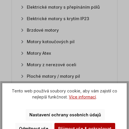
Elektrické motory s přepínáním pólů
Elektrické motory s krytím IP23
Brzdové motory
Motory kotoučových pil
Motory Atex
Motory z nerezové oceli
Ploché motory / motory pil
Stejnosměrné motory
Tento web používá soubory cookie, aby vám zajistil co
nejlepší funkčnost.
Více informací
.
FAQ Převodové motory
Nastavení ochrany osobních údajů
FAQ Frekvenční měniče
Odmítnout vše
Přijmout vše & pokračovat