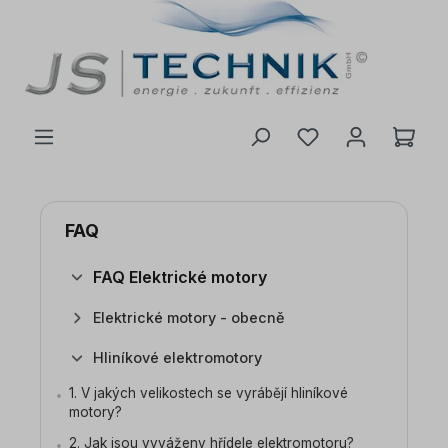
 na hlavní obsah
FAQ
FAQ Elektrické motory
Elektrické motory - obecně
Hliníkové elektromotory
1. V jakých velikostech se vyrábějí hliníkové
motory?
2. Jak jsou vyváženy hřídele elektromotoru?