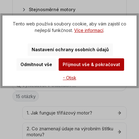
Stejnosměrné motory
Tento web používá soubory cookie, aby vám zajistil co
FAQ Převodové motory
nejlepší funkčnost.
Více informací
.
FAQ Frekvenční měniče
Nastavení ochrany osobních údajů
Odmítnout vše
Přijmout vše & pokračovat
Elektrické motory - obecně
- Otisk
15 otázky
1. Jak funguje třífázový motor?
2. Co znamenají údaje na výrobním štítku
motoru?