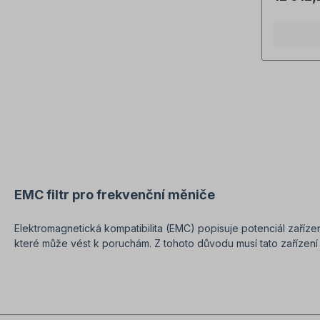
EMC filtr pro frekvenční měniče
Elektromagnetická kompatibilita (EMC) popisuje potenciál zaříz
které může vést k poruchám. Z tohoto důvodu musí tato zařízení
SEO: Kupte si EMC filtry pro frekvenční měniče!