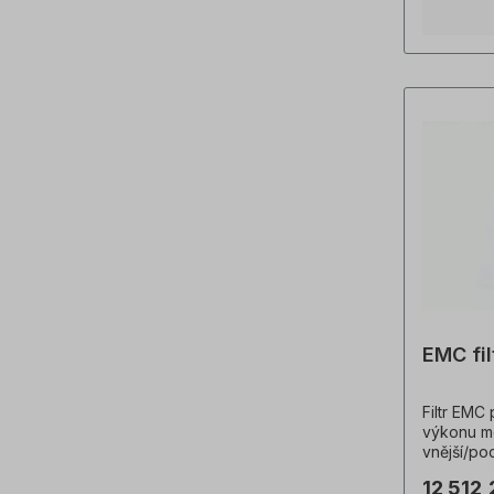
EMC fi
Filtr EMC
výkonu m
vnější/po
výrobků j
12 512,
Technick