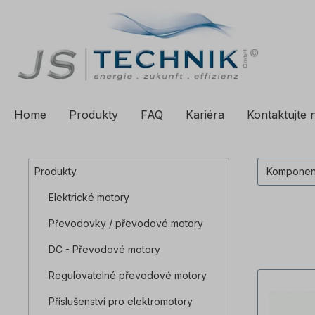
a vyhledávání
Přeskočit na hlavní navigaci
Home
Produkty
FAQ
Kariéra
Kontaktujte 
Produkty
Kompone
Elektrické motory
Převodovky / převodové motory
DC - Převodové motory
Regulovatelné převodové motory
Příslušenství pro elektromotory