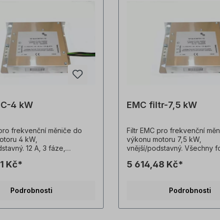
EMC-4 kW
EMC filtr-7,5 kW
 pro frekvenční měniče do
Filtr EMC pro frekvenční mě
otoru 4 kW,
výkonu motoru 7,5 kW,
stavný. 12 A, 3 fáze,
vnější/podstavný. Všechny f
50-60 Hz, 1,1 kg, Všechny
výrobků jsou nezávazné přík
1 Kč*
5 614,48 Kč*
e výrobků jsou nezávazné
Technické změny vyhrazeny
 Technické změny vyhrazeny.
Podrobnosti
Podrobnosti