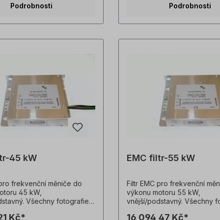
Podrobnosti
Podrobnosti
ltr-45 kW
EMC filtr-55 kW
 pro frekvenční měniče do
Filtr EMC pro frekvenční mě
otoru 45 kW,
výkonu motoru 55 kW,
dstavný. Všechny fotografie
vnější/podstavný. Všechny f
sou nezávazné příklady!
výrobků jsou nezávazné přík
21 Kč*
16 094,47 Kč*
é změny vyhrazeny.
Technické změny vyhrazeny