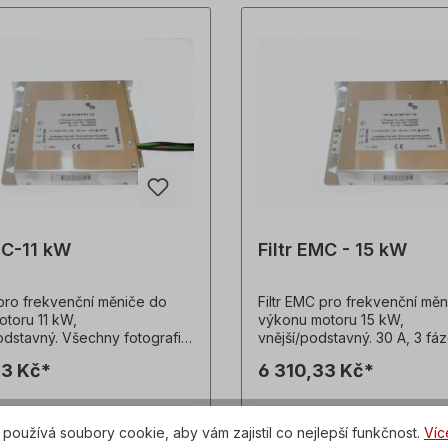
MC-11 kW
Filtr EMC - 15 kW
 pro frekvenční měniče do
Filtr EMC pro frekvenční mě
toru 11 kW,
výkonu motoru 15 kW,
odstavný. Všechny fotografie
vnější/podstavný. 30 A, 3 fá
sou nezávazné příklady!
480 V, 50-60 Hz, 3,0 kgIP20
33 Kč*
6 310,33 Kč*
é změny vyhrazeny.
335 x 60 x V150 mm, včetně
na patky Všechny fotografi
jsou nezávazné příklady! Te
Podrobnosti
Podrobnosti
změny vyhrazeny.
používá soubory cookie, aby vám zajistil co nejlepší funkčnost.
Víc