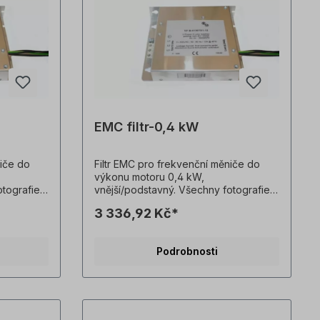
EMC filtr-0,4 kW
niče do
Filtr EMC pro frekvenční měniče do
výkonu motoru 0,4 kW,
otografie
vnější/podstavný. Všechny fotografie
lady!
výrobků jsou nezávazné příklady!
3 336,92 Kč*
.
Technické změny vyhrazeny.
Podrobnosti