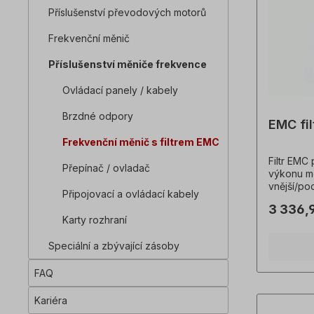
Příslušenství převodových motorů
Frekvenční měnič
Příslušenství měniče frekvence
Ovládací panely / kabely
Brzdné odpory
EMC fil
Frekvenční měnič s filtrem EMC
Filtr EMC
Přepínač / ovladač
výkonu mo
vnější/po
Připojovací a ovládací kabely
výrobků j
3 336,
Technick
Karty rozhraní
Speciální a zbývající zásoby
FAQ
Kariéra