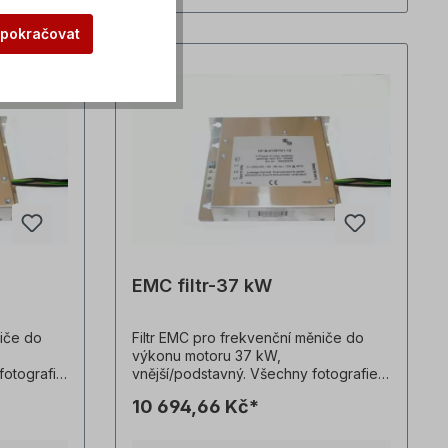
 pokračovat
EMC filtr-37 kW
niče do
Filtr EMC pro frekvenční měniče do
výkonu motoru 37 kW,
fotografie
vnější/podstavný. Všechny fotografie
lady!
výrobků jsou nezávazné příklady!
10 694,66 Kč*
.
Technické změny vyhrazeny.