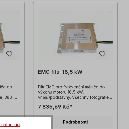
EMC filtr-18,5 kW
niče do
Filtr EMC pro frekvenční měniče do
výkonu motoru 18,5 kW,
ze, 380-
vnější/podstavný. Všechny fotografie
, rozměry:
výrobků jsou nezávazné příklady!
7 835,69 Kč*
 montáže
Technické změny vyhrazeny.
e výrobků
chnické
Podrobnosti
e informací
.