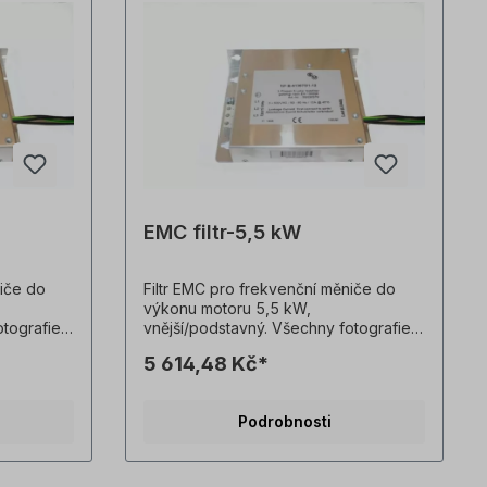
EMC filtr-5,5 kW
niče do
Filtr EMC pro frekvenční měniče do
výkonu motoru 5,5 kW,
otografie
vnější/podstavný. Všechny fotografie
lady!
výrobků jsou nezávazné příklady!
5 614,48 Kč*
.
Technické změny vyhrazeny.
Podrobnosti