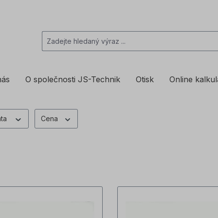
nás
O společnosti JS-Technik
Otisk
Online kalku
nta
Cena