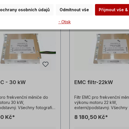
 ochrany osobních údajů
Odmítnout vše
Přijmout vše &
- Otisk
MC - 30 kW
EMC filtr-22kW
 pro frekvenční měniče do
Filtr EMC pro frekvenční mě
otoru 30 kW,
výkonu motoru 22 kW,
odstavný. Všechny fotografie
externí/podstavný. Všechny 
sou nezávazné příklady!
výrobků jsou nezávazné přík
50 Kč*
8 180,50 Kč*
é změny vyhrazeny.
Technické změny vyhrazeny