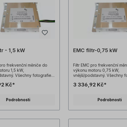
tr - 1,5 kW
EMC filtr-0,75 kW
 pro frekvenční měniče do
Filtr EMC pro frekvenční mě
toru 1,5 kW,
výkonu motoru 0,75 kW,
dstavný. Všechny fotografie
vnější/podstavný. Všechny f
sou nezávazné příklady!
výrobků jsou nezávazné přík
92 Kč*
3 336,92 Kč*
é změny vyhrazeny.
Technické změny vyhrazeny
Podrobnosti
Podrobnosti