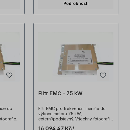
Podrobnosti
Filtr EMC - 75 kW
niče do
Filtr EMC pro frekvenční měniče do
výkonu motoru 75 kW,
otografie
externí/podstavný. Všechny fotografie
lady!
výrobků jsou nezávazné příklady!
16 094,47 Kč*
.
Technické změny vyhrazeny.