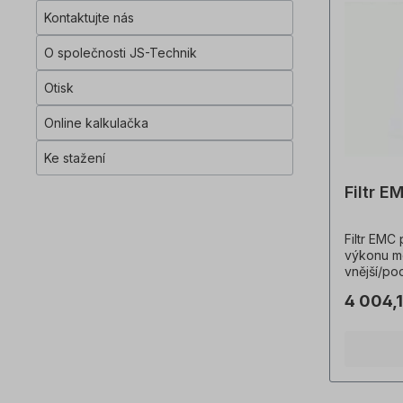
Kontaktujte nás
O společnosti JS-Technik
Otisk
Online kalkulačka
Ke stažení
Filtr 
Filtr EMC
výkonu m
vnější/pod
480V/275V, 
4 004,1
fotografi
příklady!