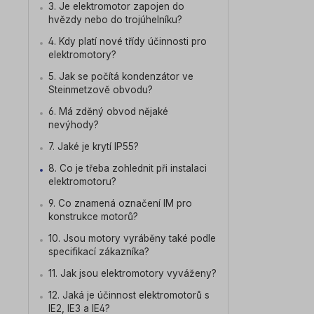
3. Je elektromotor zapojen do
hvězdy nebo do trojúhelníku?
4. Kdy platí nové třídy účinnosti pro
elektromotory?
5. Jak se počítá kondenzátor ve
Steinmetzově obvodu?
6. Má zděný obvod nějaké
nevýhody?
7. Jaké je krytí IP55?
8. Co je třeba zohlednit při instalaci
elektromotoru?
9. Co znamená označení IM pro
konstrukce motorů?
10. Jsou motory vyráběny také podle
specifikací zákazníka?
11. Jak jsou elektromotory vyváženy?
12. Jaká je účinnost elektromotorů s
IE2, IE3 a IE4?