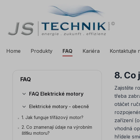
a vyhledávání
Přeskočit na hlavní navigaci
Home
Produkty
FAQ
Kariéra
Kontaktujte 
8. Co 
FAQ
Zajistěte 
FAQ Elektrické motory
třeba zabr
otáčet ruč
Elektrické motory - obecně
rozpojené
1. Jak funguje třífázový motor?
zařízení (
2. Co znamenají údaje na výrobním
vhodná op
štítku motoru?
hřídele smě