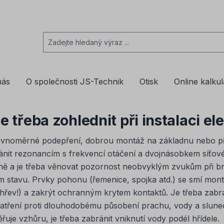
nás
O společnosti JS-Technik
Otisk
Online kalku
je třeba zohlednit při instalaci e
rovnoměrné podepření, dobrou montáž na základnu nebo př
ánit rezonancím s frekvencí otáčení a dvojnásobkem síťo
ně a je třeba věnovat pozornost neobvyklým zvukům při br
m stavu. Prvky pohonu (řemenice, spojka atd.) se smí m
ohřev!) a zakrýt ochranným krytem kontaktů. Je třeba zabr
atření proti dlouhodobému působení prachu, vody a slune
řuje vzhůru, je třeba zabránit vniknutí vody podél hřídele.