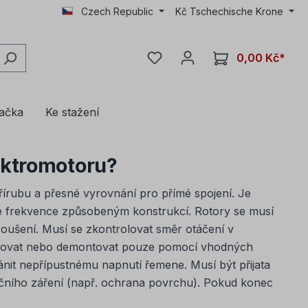
Czech Republic
Kč
Tschechische Krone
0,00 Kč*
lačka
Ke stažení
lektromotoru?
írubu a přesné vyrovnání pro přímé spojení. Je
vé frekvence způsobeným konstrukcí. Rotory se musí
oušení. Musí se zkontrolovat směr otáčení v
ontovat nebo demontovat pouze pomocí vhodných
ánit nepřípustnému napnutí řemene. Musí být přijata
čního záření (např. ochrana povrchu). Pokud konec