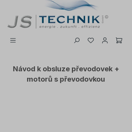
 na hlavní obsah
Návod k obsluze převodovek +
motorů s převodovkou