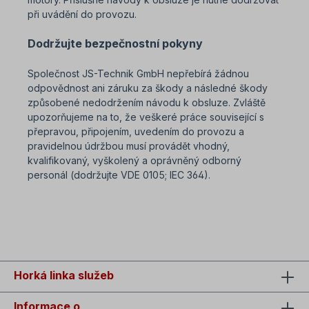
při uvádění do provozu.
Dodržujte bezpečnostní pokyny
Společnost JS-Technik GmbH nepřebírá žádnou
odpovědnost ani záruku za škody a následné škody
způsobené nedodržením návodu k obsluze. Zvláště
upozorňujeme na to, že veškeré práce související s
přepravou, připojením, uvedením do provozu a
pravidelnou údržbou musí provádět vhodný,
kvalifikovaný, vyškolený a oprávněný odborný
personál (dodržujte VDE 0105; IEC 364).
SEO=návod k obsluze převodovky + převodového
motoru
Horká linka služeb
Informace o