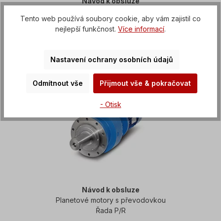
Návod k obsluze
Paralelní hřídelové převodovky
Tento web používá soubory cookie, aby vám zajistil co
Řada D
nejlepší funkčnost.
Více informací
.
Nastavení ochrany osobních údajů
Odmítnout vše
Přijmout vše & pokračovat
- Otisk
Návod k obsluze
Planetové motory s převodovkou
Řada P/R