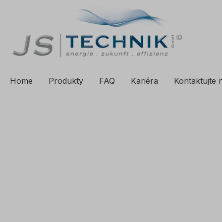
a vyhledávání
Přeskočit na hlavní navigaci
Home
Produkty
FAQ
Kariéra
Kontaktujte 