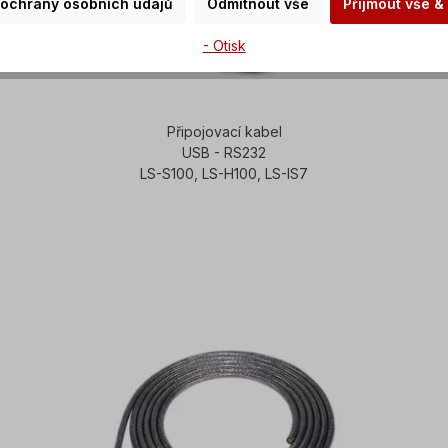
 ochrany osobních údajů
Odmítnout vše
Přijmout vše &
- Otisk
Připojovací kabel
USB - RS232
LS-S100, LS-H100, LS-IS7