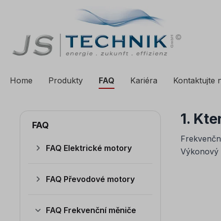
a vyhledávání
Přeskočit na hlavní navigaci
Home
Produkty
FAQ
Kariéra
Kontaktujte 
1. Kt
FAQ
Frekvenční
FAQ Elektrické motory
Výkonový 
FAQ Převodové motory
FAQ Frekvenční měniče