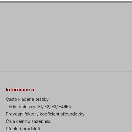
Informace o
Často kladené otázky
Třídy efektivity: IE1/IE2/IE3/IE4/IE5
Provozní faktor / koeficient převodovky
Čísla celního sazebníku
Přehled produktů