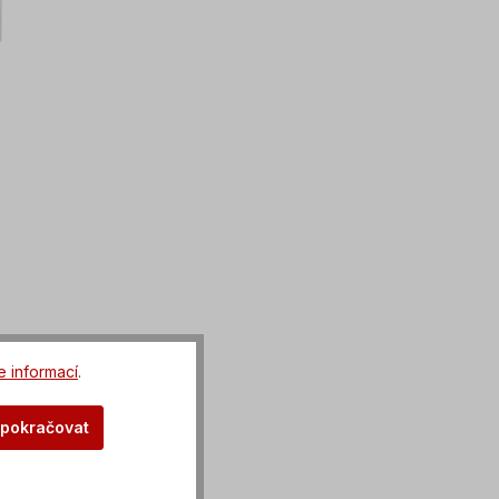
e informací
.
 pokračovat