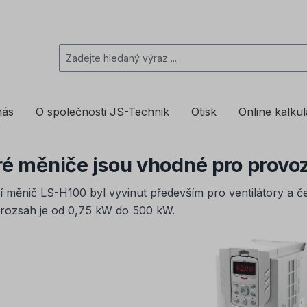
nás
O společnosti JS-Technik
Otisk
Online kalku
eré měniče jsou vhodné pro provo
 měnič LS-H100 byl vyvinut především pro ventilátory a č
rozsah je od 0,75 kW do 500 kW.