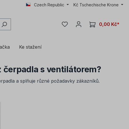
Czech Republic
Kč
Tschechische Krone
0,00 Kč*
lačka
Ke stažení
z čerpadla s ventilátorem?
erpadla a splňuje různé požadavky zákazníků.