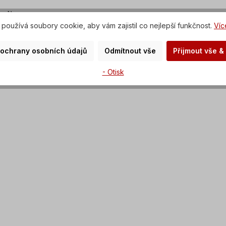
hp])
 různých jazyků)
používá soubory cookie, aby vám zajistil co nejlepší funkčnost.
Víc
rta):
 ochrany osobních údajů
Odmítnout vše
Přijmout vše &
x. 6 výstupů
net, LonWorks, CANopen, EtherNet/IP *
- Otisk