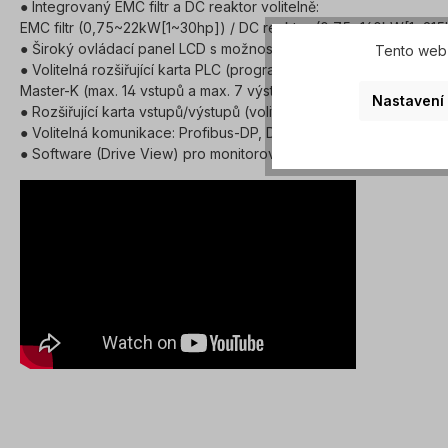
● Integrovaný EMC filtr a DC reaktor volitelně:
EMC filtr (0,75~22kW[1~30hp]) / DC reaktor (0,75~160kW[1~215
● Široký ovládací panel LCD s možností grafického zobrazení (6
Tento web 
● Volitelná rozšiřující karta PLC (programovatelná logická řídicí ka
Master-K (max. 14 vstupů a max. 7 výstupů)
Nastavení
● Rozšiřující karta vstupů/výstupů (volitelná): max. 11 vstupů a ma
● Volitelná komunikace: Profibus-DP, DeviceNet, Modbus TCP, R
● Software (Drive View) pro monitorování a parametrizaci na PC