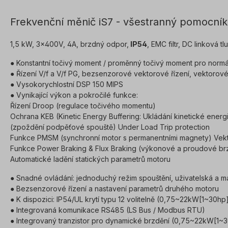
Frekvenční měnič iS7 - všestranný pomocník
1,5 kW, 3x400V, 4A, brzdný odpor,
IP54
, EMC filtr, DC linková 
● Konstantní točivý moment / proměnný točivý moment pro normál
● Řízení V/f a V/f PG, bezsenzorové vektorové řízení, vektorové
● Vysokorychlostní DSP 150 MIPS
● Vynikající výkon a pokročilé funkce:
Řízení Droop (regulace točivého momentu)
Ochrana KEB (Kinetic Energy Buffering: Ukládání kinetické energ
(zpoždění podpěťové spouště) Under Load Trip protection
Funkce PMSM (synchronní motor s permanentními magnety) Vekt
Funkce Power Braking & Flux Braking (výkonové a proudové br
Automatické ladění statických parametrů motoru
● Snadné ovládání: jednoduchý režim spouštění, uživatelská a ma
● Bezsenzorové řízení a nastavení parametrů druhého motoru
● K dispozici: IP54/UL krytí typu 12 volitelně (0,75~22kW[1~30hp
● Integrovaná komunikace RS485 (LS Bus / Modbus RTU)
● Integrovaný tranzistor pro dynamické brzdění (0,75~22kW[1~