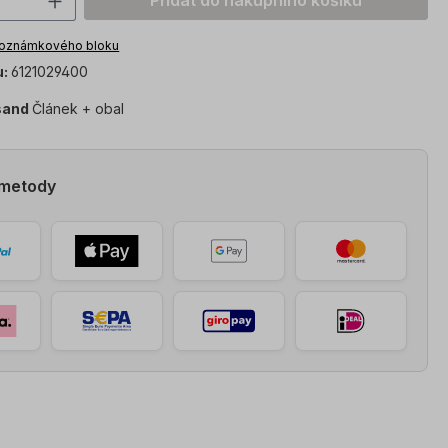
Přidat do nákupního košíku
poznámkového bloku
u:
6121029400
sand
Článek + obal
 metody