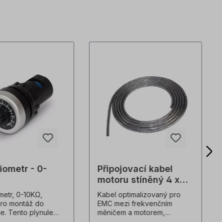
iometr - 0-
Připojovací kabel
motoru stíněný 4 x
1,5 mm²
metr, 0-10KΩ,
Kabel optimalizovaný pro
ro montáž do
EMC mezi frekvenčním
e. Tento plynule
měničem a motorem,
lný otočný
nízkokapacitní, dvojitě