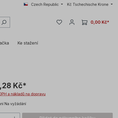
Czech Republic
Kč
Tschechische Krone
0,00 Kč*
lačka
Ke stažení
,28 Kč*
DPH a nákladů na dopravu
í Na vyžádání
í produktu: Zadejte požadovanou hodnot