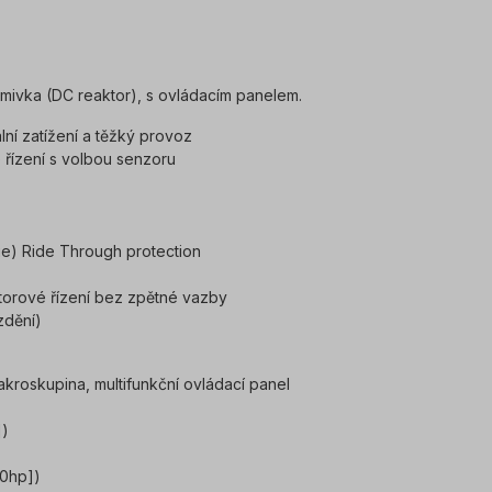
tlumivka (DC reaktor), s ovládacím panelem.
ní zatížení a těžký provoz
 řízení s volbou senzoru
ie) Ride Through protection
orové řízení bez zpětné vazby
zdění)
kroskupina, multifunkční ovládací panel
])
30hp])