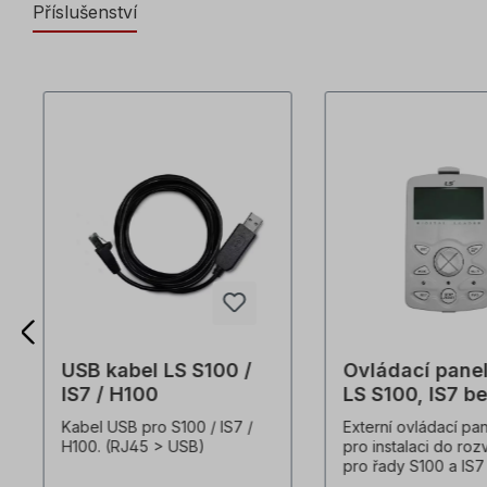
Příslušenství
USB kabel LS S100 /
Ovládací pane
IS7 / H100
LS S100, IS7 b
kabelu
Kabel USB pro S100 / IS7 /
Externí ovládací pa
H100. (RJ45 > USB)
pro instalaci do ro
pro řady S100 a IS
krytí: IP21 Všechny 