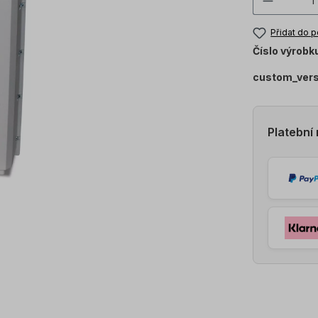
Přidat do 
Číslo výrobk
custom_ver
Platební