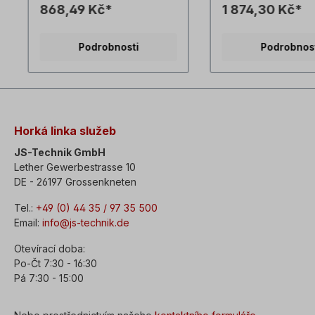
868,49 Kč*
1 874,30 Kč*
produktů jsou nez
příklady! Technick
vyhrazeny.
Podrobnosti
Podrobnos
Horká linka služeb
JS-Technik GmbH
Lether Gewerbestrasse 10
DE - 26197 Grossenkneten
Tel.:
+49 (0) 44 35 / 97 35 500
Email:
info@js-technik.de
Otevírací doba:
Po-Čt 7:30 - 16:30
Pá 7:30 - 15:00