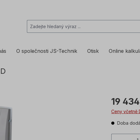
nás
O společnosti JS-Technik
Otisk
Online kalku
FD
19 434
Ceny včetně 
Doba dodán
Množstv