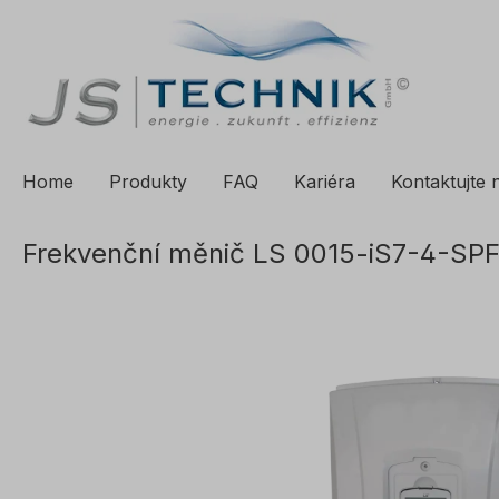
a vyhledávání
Přeskočit na hlavní navigaci
Home
Produkty
FAQ
Kariéra
Kontaktujte 
Frekvenční měnič LS 0015-iS7-4-SP