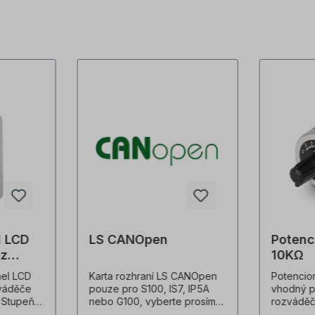
l LCD
LS CANOpen
Potenc
ez
10KΩ
nel LCD
Karta rozhraní LS CANOpen
Potencio
zváděče
pouze pro S100, IS7, IP5A
vhodný p
7 Stupeň
nebo G100, vyberte prosím
rozváděč
fotografie
sérii. Všechny fotografie
nastavite