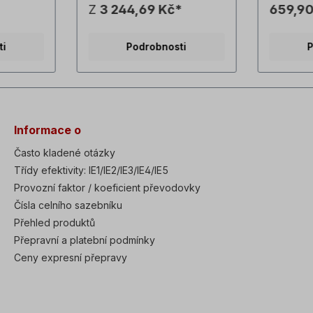
Z
3 244,69 Kč*
659,90
ávazné
produktů jsou nezávazné
potenciom
é změny
příklady! Technické změny
celou pr
vyhrazeny.
frekvenč
ti
Podrobnosti
P
LS.Potenc
pomocí š
není nut
pro mont
skříně.
Informace o
Často kladené otázky
Třídy efektivity: IE1/IE2/IE3/IE4/IE5
Provozní faktor / koeficient převodovky
Čísla celního sazebníku
Přehled produktů
Přepravní a platební podmínky
Ceny expresní přepravy