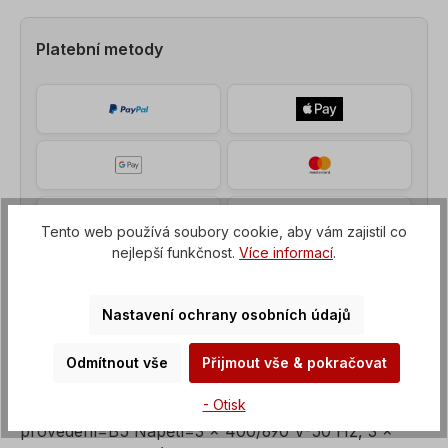
Platební metody
Tento web používá soubory cookie, aby vám zajistil co
nejlepší funkčnost.
Více informací
.
Nastavení ochrany osobních údajů
Odmítnout vše
Přijmout vše & pokračovat
Popis
- Otisk
Elektromotor, výkon=30 kW, otáčky=1500 ot/min,
provedení=B5 Napětí=3 x 400/690 V-50 Hz, 3 x