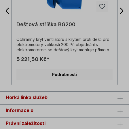
Dešťová stříška BG200
Ochranný kryt ventilátoru s krytem proti dešti pro
elektromotory velikosti 200 Při objednání s
elektromotorem se dešťový kryt montuje přímo na
elektromotor. Všechny fotografie výrobků jsou
5 221,50 Kč*
nezávazné příklady! Technické změny vyhrazeny.
Podrobnosti
Horká linka služeb
Informace o
Právní záležitosti