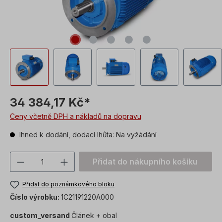
34 384,17 Kč*
Ceny včetně DPH a nákladů na dopravu
Ihned k dodání, dodací lhůta: Na vyžádání
Množství produktu: Zadejte požadovanou
Přidat do nákupního košíku
Přidat do poznámkového bloku
Číslo výrobku:
1C21191220A000
custom_versand
Článek + obal