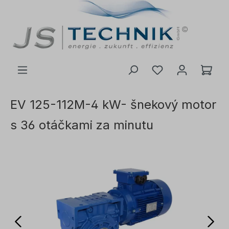
 na hlavní obsah
EV 125-112M-4 kW- šnekový motor
s 36 otáčkami za minutu