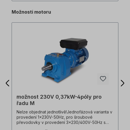
obslužného softwaru DriveView9 přes připojení
RJ45 na M100 (pouze pro pokročilé! Standardní
Možnosti motoru
verze nemá rozhraní RJ45! Vyberte si prosím
verzi) Výpis ze speciálních funkcí: - Brzdění
stejnosměrným proudem - Režim Jog -
Třívodičový režim - Režim Dwell - Kompenzace
prokluzu - PID regulace - Režim úspory energie -
Vyhledávání otáček - Automatický restart měnič
frekvence 0,4 kW pro třífázový motor 0,37 kW!
možnost 230V 0,37kW-4póly pro
řadu M
Nelze objednat jednotlivě!Jednofázová varianta v
provedení 1x230V-50Hz, pro šroubové
převodovky v provedení 3x230/400V-50Hz s
motorem 0,37kW ve 4pólovém provedení, s