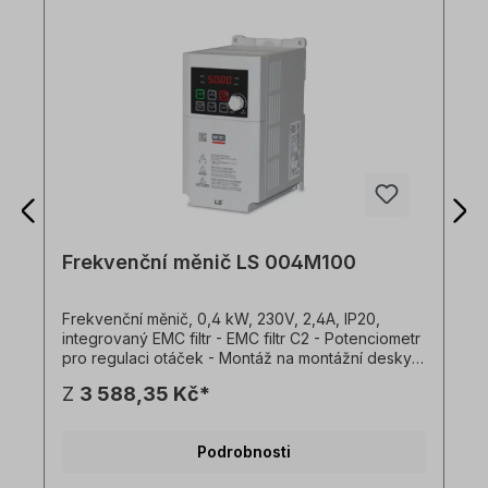
Frekvenční měnič LS 004M100
Frekvenční měnič, 0,4 kW, 230V, 2,4A, IP20,
integrovaný EMC filtr - EMC filtr C2 - Potenciometr
pro regulaci otáček - Montáž na montážní desky
nebo lištu DIN - Možnost montáže vedle sebe
Z
3 588,35 Kč*
(vzdálenost mezi pohony 2 mm) - Jednoduché
připojení přes port RJ45 - Standardní IO: 3x DI, 1x
DO, 1x AI (0-10V), 1x AO (0-10V) - Brzdový
Podrobnosti
chopper pro 1.5kW a 2,2kW verze - Přetížitelnost
150 % po dobu 1 min - Programování pomocí