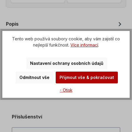
Popis
Šroubový motor s možností montáže na přírubu od
Tento web používá soubory cookie, aby vám zajistil co
B3 do B35, Napětí=3 x 230/400 V-50 Hz, 3 x
nejlepší funkčnost.
Více informací
.
265/460 V-60 Hz (±5 % podle VDE 0…
Více na
Vlastnosti
Nastavení ochrany osobních údajů
Ke stažení na
Odmítnout vše
Přijmout vše & pokračovat
- Otisk
Příslušenství