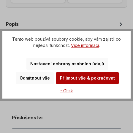
Popis
Šroubový motor s možností montáže na přírubu od
Tento web používá soubory cookie, aby vám zajistil co
B3 do B35, Napětí=3 x 230/400 V-50 Hz, 3 x
nejlepší funkčnost.
Více informací
.
265/460 V-60 Hz (±5 % podle VDE 0…
Více na
Vlastnosti
Nastavení ochrany osobních údajů
Ke stažení na
Odmítnout vše
Přijmout vše & pokračovat
- Otisk
Příslušenství