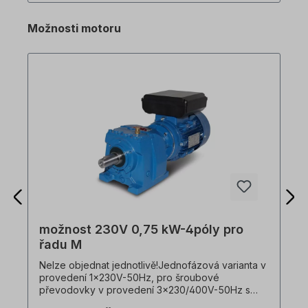
150% točivého momentu při 0,5Hz - Stupeň krytí
IP20 , UL typ 1 (volitelně) - Ruční/automatické
Možnosti motoru
zvýšení točivého momentu - Volitelný vstupní
signál PNP/NPN - Ovládání a nastavení parametrů
pro druhý motor - Standardně integrovaný
tranzistor pro dynamické brzdění - Automatické
nastavení: Vektorové měření motoru a automatické
ladění - Integrovaná komunikace RS485 (LS Bus /
Modbus RTU) s RJ45 - Ventilátor s regulací
zapnutí/vypnutí, snadno vyměnitelný
možnost 230V 0,75 kW-4póly pro
řadu M
Nelze objednat jednotlivě!Jednofázová varianta v
provedení 1x230V-50Hz, pro šroubové
převodovky v provedení 3x230/400V-50Hz s
motorem 0,75kW ve 4pólovém provedení, s