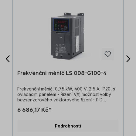
Frekvenční měnič LS 008-G100-4
Frekvenční měnič, 0,75 kW, 400 V, 2,5 A, IP20, s
ovládacím panelem - Řízení V/f, možnost volby
bezsenzorového vektorového řízení - PID
regulátor pro pokročilé řízení procesu - Vysoký
6 686,17 Kč*
točivý moment v celém rozsahu otáček motoru -
Výstupní frekvence 0,1-400 Hz- Taktovací
frekvence 1-15 kHz - Rozsah vstupního napětí
Podrobnosti
-15% až +10% - Registr chyb: posledních 5 chyb -
Analogový vstup 0 až +10Vdc / -10 až +10Vdc -