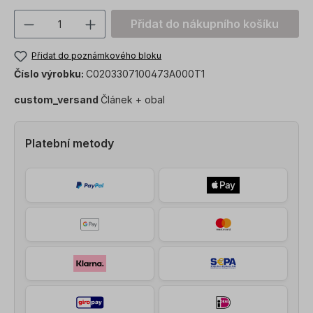
Množství produktu: Zadejte požadovanou
Přidat do nákupního košíku
Přidat do poznámkového bloku
Číslo výrobku:
C0203307100473A000T1
custom_versand
Článek + obal
Platební metody