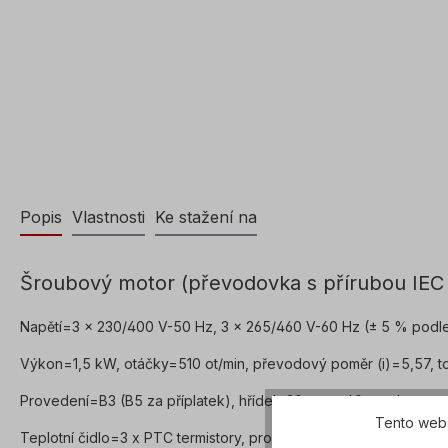
Popis
Vlastnosti
Ke stažení na
Šroubový motor (převodovka s přírubou IEC 
Napětí=3 x 230/400 V-50 Hz, 3 x 265/460 V-60 Hz (± 5 % podl
Výkon=1,5 kW, otáčky=510 ot/min, převodový poměr (i)=5,57, to
Provedení=B3 (B5 za příplatek), hřídel=20 mm x 40 mm, hmotn
Tento web 
Teplotní čidlo=3 x PTC termistory, provozní režim=S1- 100% ED,