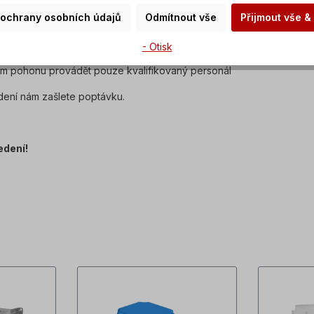
 ochrany osobních údajů
Odmítnout vše
Přijmout vše &
 a odpovídá normě IEC 60034-30:2008.
dává se s olejovou náplní.
- Otisk
kém pohonu provádět pouze kvalifikovaný personál
dení nám zašlete poptávku.
edení!