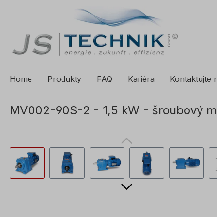
a vyhledávání
Přeskočit na hlavní navigaci
Home
Produkty
FAQ
Kariéra
Kontaktujte 
MV002-90S-2 - 1,5 kW - šroubový mo