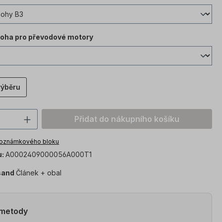
loha pro převodové motory
výběru
í produktu: Zadejte požadovanou hodnot
Přidat do nákupního košíku
poznámkového bloku
u:
A0002409000056A000T1
sand
Článek + obal
 metody