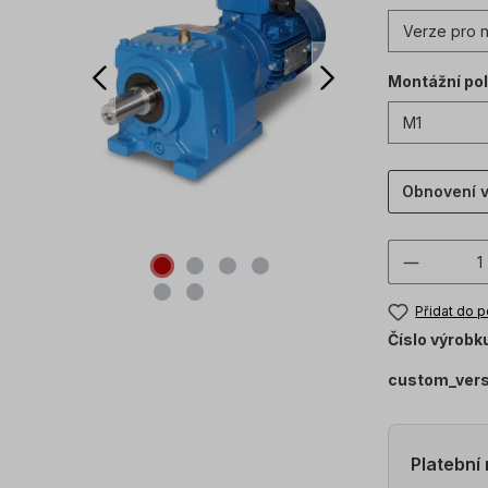
Montážní po
Obnovení 
Množstv
Přidat do 
Číslo výrobk
custom_ver
Platební