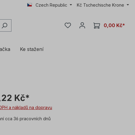
Czech Republic
Kč
Tschechische Krone
0,00 Kč*
lačka
Ke stažení
,22 Kč*
DPH a nákladů na dopravu
í cca 36 pracovních dnů