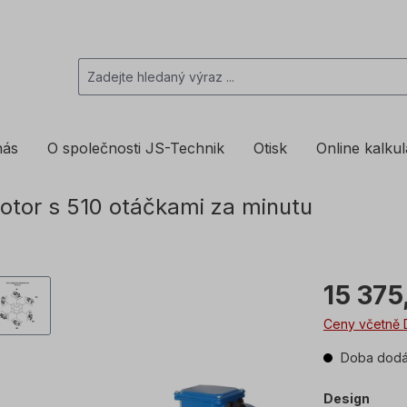
nás
O společnosti JS-Technik
Otisk
Online kalku
tor s 510 otáčkami za minutu
15 375
Ceny včetně 
Doba dodán
Design