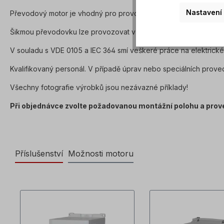
Nastavení
Převodový motor je vhodný pro provoz s frekvenčním měničem
Šikmou převodovku lze provozovat v obou směrech otáčení a do
V souladu s VDE 0105 a IEC 364 smí veškeré práce na elektric
Kvalifikovaný personál. V případě úprav nebo speciálních prove
Všechny fotografie výrobků jsou nezávazné příklady!
Při objednávce zvolte požadovanou montážní polohu a prov
Příslušenství
Možnosti motoru