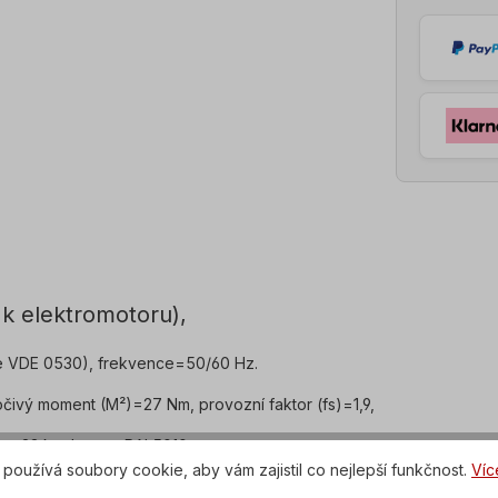
k elektromotoru),
e VDE 0530), frekvence=50/60 Hz.
čivý moment (M²)=27 Nm, provozní faktor (fs)=1,9,
ost=23 kg, barva=RAL5010.
používá soubory cookie, aby vám zajistil co nejlepší funkčnost.
Víc
 svorkovnice=horní (otočná).