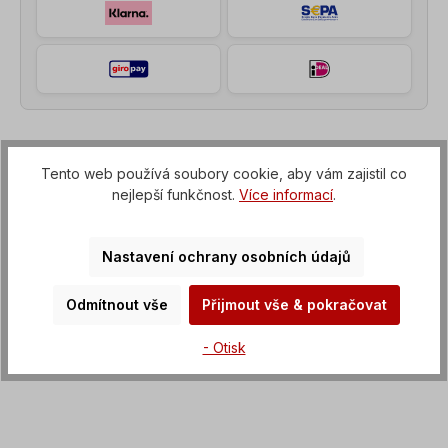
Popis
Tento web používá soubory cookie, aby vám zajistil co
nejlepší funkčnost.
Více informací
.
Šroubový motor (převodovka s přírubou IEC k
elektromotoru), Napětí=3 x 230/400 V-50 Hz, 3 x
265/460 V-60 Hz (± 5 % podle VDE…
Více na
Nastavení ochrany osobních údajů
Vlastnosti
Odmítnout vše
Přijmout vše & pokračovat
Ke stažení na
- Otisk