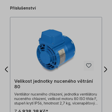
Příslušenství
Velikost jednotky nuceného větrání
80
Ventilátor nuceného chlazení, jednotka ventilátoru
nuceného chlazení, velikost motoru 80 ISO třída F,
stupeň krytí IP56, hmotnost 2,7 kg, vícenapěťový.
1x230 V-50 Hz, 35 W, 0,19 A, 2950 ot/min, 58
Z
4 938,38 Kč*