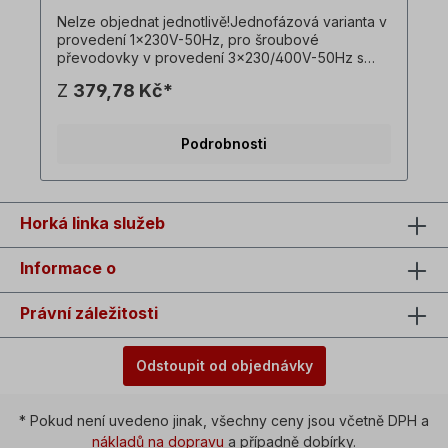
Nelze objednat jednotlivě!Jednofázová varianta v
provedení 1x230V-50Hz, pro šroubové
převodovky v provedení 3x230/400V-50Hz s
motorem 0,75kW ve 4pólovém provedení, s
Z
379,78 Kč*
provozním a rozběhovým kondenzátorem. !
Pohon provozujte vždy pouze pod zatížením,
rozběhový moment je nižší než u třífázového
Podrobnosti
motoru! ! K dispozici pouze za příplatek za motor
a pouze ve spojení s odpovídajícím třífázovým
převodovým motorem ! ! Nelze kombinovat s
volitelným brzdovým motorem ! Všechny
fotografie výrobků jsou nezávazné příklady!
Horká linka služeb
Technické změny vyhrazeny. Volitelně: Vypínač s
reverzací pro otáčení vlevo/vpravo, podpěťová
Informace o
spoušť, Límcová zástrčka=1 x 230 V, spínací
výkon=16 A, teplota okolí=-5 °C až +40 °C, Kabel
mezi motorem a krytem spínače=cca 90 cm.
Právní záležitosti
Odstoupit od objednávky
* Pokud není uvedeno jinak, všechny ceny jsou včetně DPH a
nákladů na dopravu
a případně dobírky.