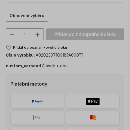
Obnovení výběru
Množství produktu: Zadejte požadovanou
Přidat do nákupního košíku
Přidat do poznámkového bloku
Číslo výrobku:
A0202307100189A000T1
custom_versand
Článek + obal
Platební metody