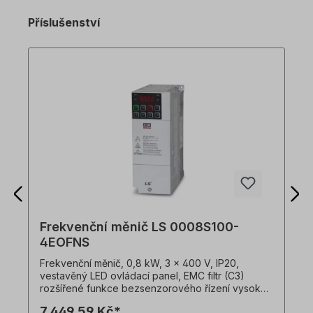
Příslušenství
Frekvenční měnič LS 0008S100-
4EOFNS
Frekvenční měnič, 0,8 kW, 3 x 400 V, IP20,
vestavěný LED ovládací panel, EMC filtr (C3)
rozšířené funkce bezsenzorového řízení vysoký
rozběhový moment 200 % i při 0,5 Hz vysoká
7 449,59 Kč*