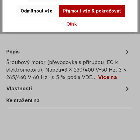
Odmítnout vše
Přijmout vše & pokračovat
- Otisk
Popis
Šroubový motor (převodovka s přírubou IEC k
elektromotoru), Napětí=3 x 230/400 V-50 Hz, 3 x
265/460 V-60 Hz (± 5 % podle VDE…
Více na
Vlastnosti
Ke stažení na