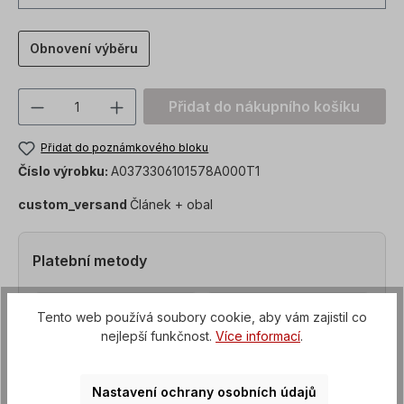
Obnovení výběru
Množství produktu: Zadejte požadovanou
Přidat do nákupního košíku
Přidat do poznámkového bloku
Číslo výrobku:
A0373306101578A000T1
custom_versand
Článek + obal
Platební metody
Tento web používá soubory cookie, aby vám zajistil co
nejlepší funkčnost.
Více informací
.
Nastavení ochrany osobních údajů