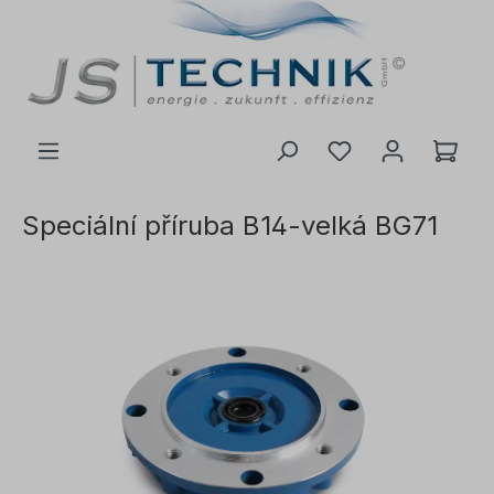
 na hlavní obsah
Speciální příruba B14-velká BG71