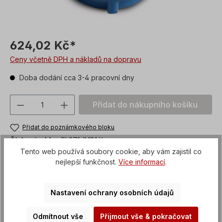
624,02 Kč*
Ceny včetně DPH a nákladů na dopravu
Doba dodání cca 3-4 pracovní dny
Množství produktu: Zadejte požadovanou
Přidat do nákupního košíku
Přidat do poznámkového bloku
Číslo výrobku:
FL071-IMB14b
Tento web používá soubory cookie, aby vám zajistil co
custom_versand
Článek + obal
nejlepší funkčnost.
Více informací
.
Platební metody
Nastavení ochrany osobních údajů
Odmítnout vše
Přijmout vše & pokračovat