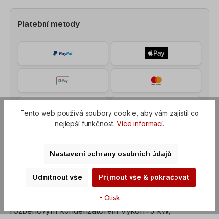
Platební metody
Tento web používá soubory cookie, aby vám zajistil co
nejlepší funkčnost.
Více informací
.
Nastavení ochrany osobních údajů
Odmítnout vše
Přijmout vše & pokračovat
Popis
- Otisk
Střídavý motor, jednofázový motor s provozním a
rozběhovým kondenzátorem Výkon=3 kW,