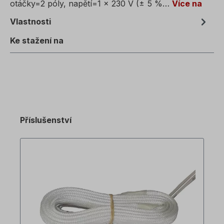
otáčky=2 póly, napětí=1 x 230 V (± 5 %…
Více na
Vlastnosti
Ke stažení na
Příslušenství