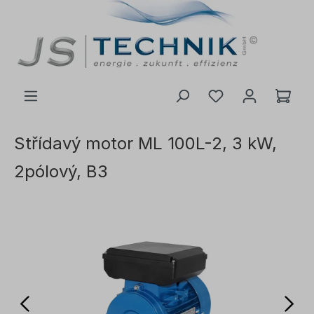
 na hlavní obsah
Střídavý motor ML 100L-2, 3 kW,
2pólový, B3