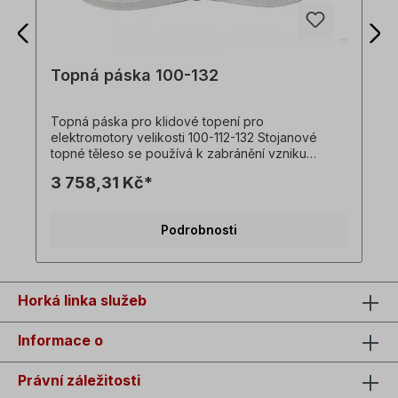
Topná páska 100-132
Topná páska pro klidové topení pro
elektromotory velikosti 100-112-132 Stojanové
topné těleso se používá k zabránění vzniku
kondenzační vlhkosti během provozních
3 758,31 Kč*
přestávek.
Podrobnosti
Horká linka služeb
Informace o
Právní záležitosti