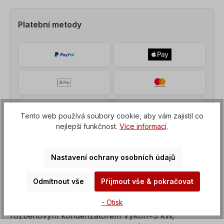
Platební metody
Tento web používá soubory cookie, aby vám zajistil co
nejlepší funkčnost.
Více informací
.
Nastavení ochrany osobních údajů
Odmítnout vše
Přijmout vše & pokračovat
Popis
- Otisk
Střídavý motor, jednofázový motor s provozním a
rozběhovým kondenzátorem Výkon=3 kW,