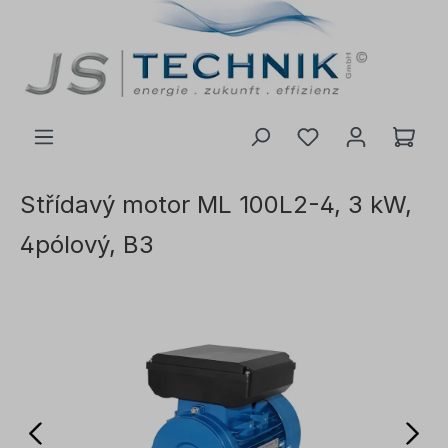
 na hlavní obsah
Střídavý motor ML 100L2-4, 3 kW,
4pólový, B3