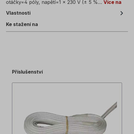
otáčky=4 póly, napětí=1 x 230 V (± 5 %…
Více na
Vlastnosti
Ke stažení na
Příslušenství