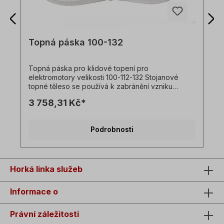
Topná páska 100-132
Topná páska pro klidové topení pro
elektromotory velikosti 100-112-132 Stojanové
topné těleso se používá k zabránění vzniku
kondenzační vlhkosti během provozních
3 758,31 Kč*
přestávek.
Podrobnosti
Horká linka služeb
Informace o
Právní záležitosti