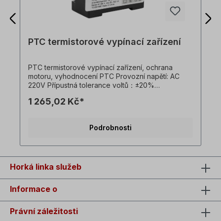
PTC termistorové vypínací zařízení
PTC termistorové vypínací zařízení, ochrana
motoru, vyhodnocení PTC Provozní napětí: AC
220V Přípustná tolerance voltů：±20%
Frekvence：50～60Hz Vlastní spotřeba energie：
1 265,02 Kč*
<0,8VA Přípustná teplota prostředí：-30～70℃
Jmenovitý proud spínače：7A Provozní odpor：
3KΩ (1±10%) Obnovovací odpor：1500～1800Ω
Podrobnosti
Hmotnost：0,2 kg
Horká linka služeb
Informace o
Právní záležitosti