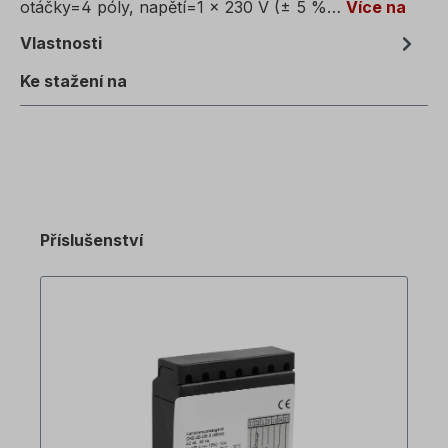
otáčky=4 póly, napětí=1 x 230 V (± 5 %…
Více na
Vlastnosti
Ke stažení na
Příslušenství