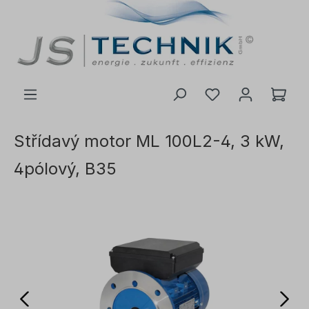
 na hlavní obsah
Střídavý motor ML 100L2-4, 3 kW,
4pólový, B35