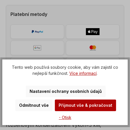
Platební metody
Tento web používá soubory cookie, aby vám zajistil co
nejlepší funkčnost.
Více informací
.
Nastavení ochrany osobních údajů
Odmítnout vše
Přijmout vše & pokračovat
Popis
- Otisk
Střídavý motor, jednofázový motor s provozním a
rozběhovým kondenzátorem Výkon=3 kW,