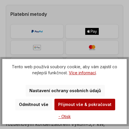
Platební metody
Tento web používá soubory cookie, aby vám zajistil co
nejlepší funkčnost.
Více informací
.
Nastavení ochrany osobních údajů
Odmítnout vše
Přijmout vše & pokračovat
Popis
- Otisk
Střídavý motor, jednofázový motor s provozním a
rozběhovým kondenzátorem Výkon=3,7 kW,