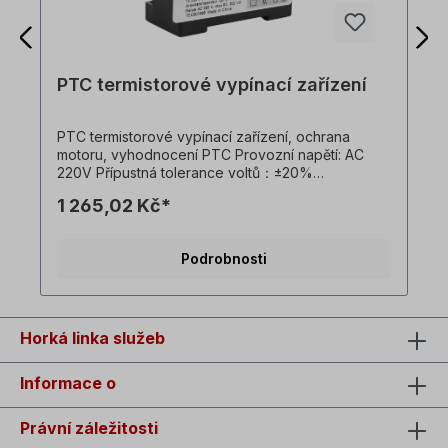
PTC termistorové vypínací zařízení
PTC termistorové vypínací zařízení, ochrana
motoru, vyhodnocení PTC Provozní napětí: AC
220V Přípustná tolerance voltů：±20%
Frekvence：50～60Hz Vlastní spotřeba energie：
1 265,02 Kč*
<0,8VA Přípustná teplota prostředí：-30～70℃
Jmenovitý proud spínače：7A Provozní odpor：
3KΩ (1±10%) Obnovovací odpor：1500～1800Ω
Podrobnosti
Hmotnost：0,2 kg
Horká linka služeb
Informace o
Právní záležitosti