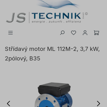
 na hlavní obsah
Střídavý motor ML 112M-2, 3,7 kW,
2pólový, B35